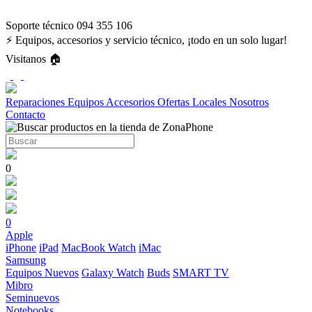
Soporte técnico 094 355 106
⚡ Equipos, accesorios y servicio técnico, ¡todo en un solo lugar!
Visitanos 🏠
Reparaciones
Equipos
Accesorios
Ofertas
Locales
Nosotros
Contacto
0
0
Apple
iPhone
iPad
MacBook
Watch
iMac
Samsung
Equipos Nuevos
Galaxy Watch
Buds
SMART TV
Mibro
Seminuevos
Notebooks