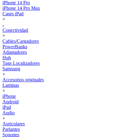
iPhone 14 Pro
iPhone 14 Pro Max
Cases iPad
+
-
Conectividad
+
Cables/Cargadores
PowerBanks
Adaptadores
Hub
Tags Localizadores
Samsung
+
Accesorios originales
Laminas
+
iPhone
Android
iPad
Audio
+
Auriculares
Parlantes
Soportes