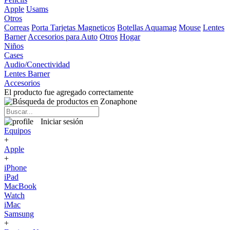
Apple
Usams
Otros
Correas
Porta Tarjetas Magneticos
Botellas Aquamag
Mouse
Lentes
Barner
Accesorios para Auto
Otros
Hogar
Niños
Cases
Audio/Conectividad
Lentes Barner
Accesorios
El producto fue agregado correctamente
Iniciar sesión
Equipos
+
Apple
+
iPhone
iPad
MacBook
Watch
iMac
Samsung
+