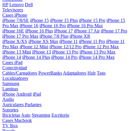
HP
Lenovo
Dell
Televisores
Cases iPhone
iPhone 7/8/SE
iPhone 15
iPhone 15 Plus
iPhone 15 Pro
iPhone 15
Pro Max
iPhone 16
iPhone 16 Pro
iPhone 16 Pro Max
iPhone 16E
iPhone 16 Plus
iPhone 17
iPhone 17 Air
iPhone 17 Pro
iPhone 17 Pro Max
iPhone 7/8 Plus
iPhone XR
iPhone X/XS
iPhone XS Max
iPhone 11
iPhone 11 Pro
iPhone 11
Pro Max
iPhone 12 Mini
iPhone 12/12 Pro
iPhone 12 Pro Max
iPhone 13 Mini
iPhone 13
iPhone 13 Pro
iPhone 13 Pro Max
iPhone 14
iPhone 14 Plus
iPhone 14 Pro
iPhone 14 Pro Max
Cases iPad
Conectividad
Cables/Cargadores
PowerBanks
Adaptadores
Hub
Tags
Localizadores
Samsung
Laminas
iPhone
Android
iPad
Audio
Auriculares
Parlantes
Soportes
Bicicletas
Auto
Streaming
Escritorio
Cases Macbook
TV Box
Pencils