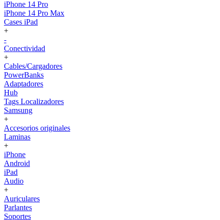
iPhone 14 Pro
iPhone 14 Pro Max
Cases iPad
+
-
Conectividad
+
Cables/Cargadores
PowerBanks
Adaptadores
Hub
Tags Localizadores
Samsung
+
Accesorios originales
Laminas
+
iPhone
Android
iPad
Audio
+
Auriculares
Parlantes
Soportes