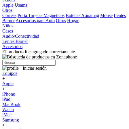
Apple
Usams
Otros
Correas
Porta Tarjetas Magneticos
Botellas Aquamag
Mouse
Lentes
Barner
Accesorios para Auto
Otros
Hogar
Niños
Cases
Audio/Conectividad
Lentes Barner
Accesorios
El producto fue agregado correctamente
Iniciar sesión
Equipos
+
Apple
+
iPhone
iPad
MacBook
Watch
iMac
Samsung
+