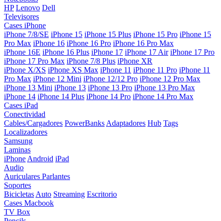
HP
Lenovo
Dell
Televisores
Cases iPhone
iPhone 7/8/SE
iPhone 15
iPhone 15 Plus
iPhone 15 Pro
iPhone 15
Pro Max
iPhone 16
iPhone 16 Pro
iPhone 16 Pro Max
iPhone 16E
iPhone 16 Plus
iPhone 17
iPhone 17 Air
iPhone 17 Pro
iPhone 17 Pro Max
iPhone 7/8 Plus
iPhone XR
iPhone X/XS
iPhone XS Max
iPhone 11
iPhone 11 Pro
iPhone 11
Pro Max
iPhone 12 Mini
iPhone 12/12 Pro
iPhone 12 Pro Max
iPhone 13 Mini
iPhone 13
iPhone 13 Pro
iPhone 13 Pro Max
iPhone 14
iPhone 14 Plus
iPhone 14 Pro
iPhone 14 Pro Max
Cases iPad
Conectividad
Cables/Cargadores
PowerBanks
Adaptadores
Hub
Tags
Localizadores
Samsung
Laminas
iPhone
Android
iPad
Audio
Auriculares
Parlantes
Soportes
Bicicletas
Auto
Streaming
Escritorio
Cases Macbook
TV Box
Pencils