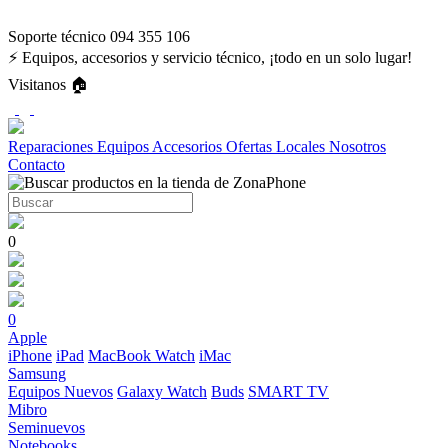
Soporte técnico 094 355 106
⚡ Equipos, accesorios y servicio técnico, ¡todo en un solo lugar!
Visitanos 🏠
Reparaciones
Equipos
Accesorios
Ofertas
Locales
Nosotros
Contacto
0
0
Apple
iPhone
iPad
MacBook
Watch
iMac
Samsung
Equipos Nuevos
Galaxy Watch
Buds
SMART TV
Mibro
Seminuevos
Notebooks