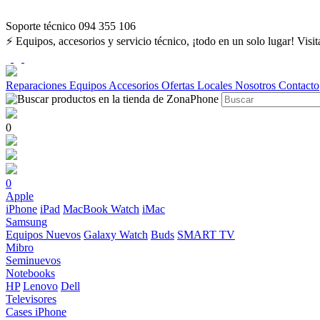
Soporte técnico 094 355 106
⚡ Equipos, accesorios y servicio técnico, ¡todo en un solo lugar! Visi
Reparaciones
Equipos
Accesorios
Ofertas
Locales
Nosotros
Contacto
0
0
Apple
iPhone
iPad
MacBook
Watch
iMac
Samsung
Equipos Nuevos
Galaxy Watch
Buds
SMART TV
Mibro
Seminuevos
Notebooks
HP
Lenovo
Dell
Televisores
Cases iPhone