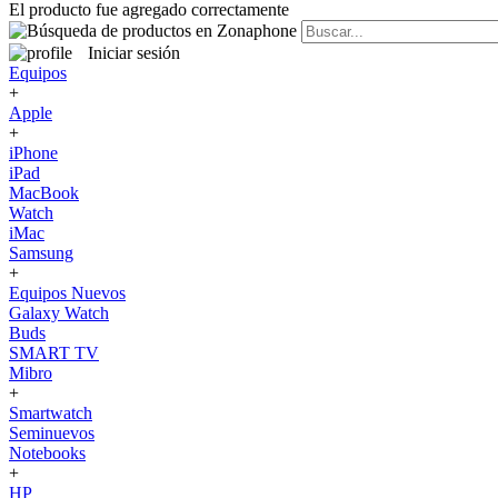
El producto fue agregado correctamente
Iniciar sesión
Equipos
+
Apple
+
iPhone
iPad
MacBook
Watch
iMac
Samsung
+
Equipos Nuevos
Galaxy Watch
Buds
SMART TV
Mibro
+
Smartwatch
Seminuevos
Notebooks
+
HP