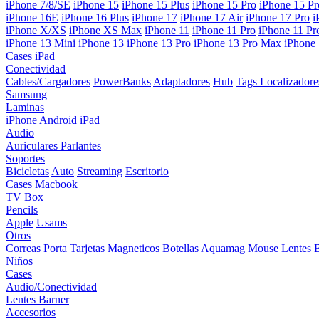
iPhone 7/8/SE
iPhone 15
iPhone 15 Plus
iPhone 15 Pro
iPhone 15 P
iPhone 16E
iPhone 16 Plus
iPhone 17
iPhone 17 Air
iPhone 17 Pro
i
iPhone X/XS
iPhone XS Max
iPhone 11
iPhone 11 Pro
iPhone 11 P
iPhone 13 Mini
iPhone 13
iPhone 13 Pro
iPhone 13 Pro Max
iPhone
Cases iPad
Conectividad
Cables/Cargadores
PowerBanks
Adaptadores
Hub
Tags Localizadore
Samsung
Laminas
iPhone
Android
iPad
Audio
Auriculares
Parlantes
Soportes
Bicicletas
Auto
Streaming
Escritorio
Cases Macbook
TV Box
Pencils
Apple
Usams
Otros
Correas
Porta Tarjetas Magneticos
Botellas Aquamag
Mouse
Lentes 
Niños
Cases
Audio/Conectividad
Lentes Barner
Accesorios