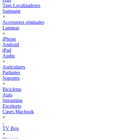
Tags Localizadores
Samsung
+
Accesorios originales
Laminas
+
iPhone
Android
iPad
Audio
+
Auriculares
Parlantes
Soportes
+
Bicicletas
Auto
Streaming
Escritorio
Cases Macbook
+
-
TV Box
+