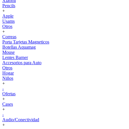
Xiaomi
Pencils
+
Apple
Usams
Otros
+
Correas
Porta Tarjetas Magneticos
Botellas Aquamag
Mouse
Lentes Barner
Accesorios para Auto
Otros
Hogar
Niños
+
-
Ofertas
+
Cases
+
-
Audio/Conectividad
+