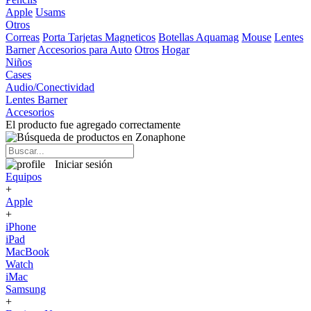
Apple
Usams
Otros
Correas
Porta Tarjetas Magneticos
Botellas Aquamag
Mouse
Lentes
Barner
Accesorios para Auto
Otros
Hogar
Niños
Cases
Audio/Conectividad
Lentes Barner
Accesorios
El producto fue agregado correctamente
Iniciar sesión
Equipos
+
Apple
+
iPhone
iPad
MacBook
Watch
iMac
Samsung
+