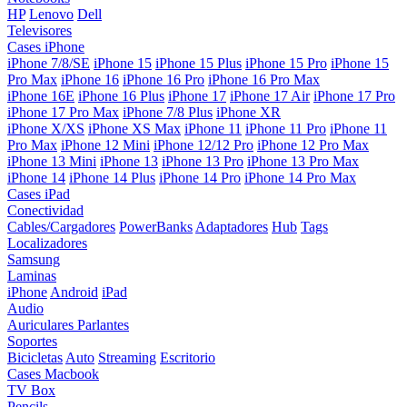
HP
Lenovo
Dell
Televisores
Cases iPhone
iPhone 7/8/SE
iPhone 15
iPhone 15 Plus
iPhone 15 Pro
iPhone 15
Pro Max
iPhone 16
iPhone 16 Pro
iPhone 16 Pro Max
iPhone 16E
iPhone 16 Plus
iPhone 17
iPhone 17 Air
iPhone 17 Pro
iPhone 17 Pro Max
iPhone 7/8 Plus
iPhone XR
iPhone X/XS
iPhone XS Max
iPhone 11
iPhone 11 Pro
iPhone 11
Pro Max
iPhone 12 Mini
iPhone 12/12 Pro
iPhone 12 Pro Max
iPhone 13 Mini
iPhone 13
iPhone 13 Pro
iPhone 13 Pro Max
iPhone 14
iPhone 14 Plus
iPhone 14 Pro
iPhone 14 Pro Max
Cases iPad
Conectividad
Cables/Cargadores
PowerBanks
Adaptadores
Hub
Tags
Localizadores
Samsung
Laminas
iPhone
Android
iPad
Audio
Auriculares
Parlantes
Soportes
Bicicletas
Auto
Streaming
Escritorio
Cases Macbook
TV Box
Pencils