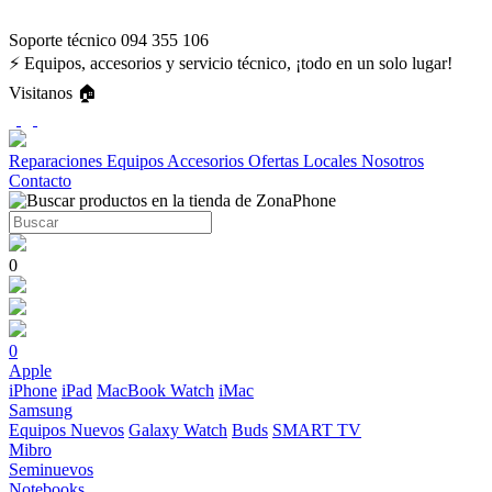
Soporte técnico 094 355 106
⚡ Equipos, accesorios y servicio técnico, ¡todo en un solo lugar!
Visitanos 🏠
Reparaciones
Equipos
Accesorios
Ofertas
Locales
Nosotros
Contacto
0
0
Apple
iPhone
iPad
MacBook
Watch
iMac
Samsung
Equipos Nuevos
Galaxy Watch
Buds
SMART TV
Mibro
Seminuevos
Notebooks