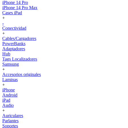
iPhone 14 Pro
iPhone 14 Pro Max
Cases iPad
+
-
Conectividad
+
Cables/Cargadores
PowerBanks
Adaptadores
Hub
Tags Localizadores
Samsung
+
Accesorios originales
Laminas
+
iPhone
Android
iPad
Audio
+
Auriculares
Parlantes
Soportes