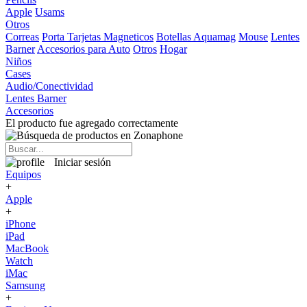
Apple
Usams
Otros
Correas
Porta Tarjetas Magneticos
Botellas Aquamag
Mouse
Lentes
Barner
Accesorios para Auto
Otros
Hogar
Niños
Cases
Audio/Conectividad
Lentes Barner
Accesorios
El producto fue agregado correctamente
Iniciar sesión
Equipos
+
Apple
+
iPhone
iPad
MacBook
Watch
iMac
Samsung
+