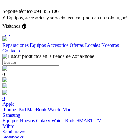
Soporte técnico 094 355 106
⚡ Equipos, accesorios y servicio técnico, ¡todo en un solo lugar!
Visitanos 🏠
Reparaciones
Equipos
Accesorios
Ofertas
Locales
Nosotros
Contacto
0
0
Apple
iPhone
iPad
MacBook
Watch
iMac
Samsung
Equipos Nuevos
Galaxy Watch
Buds
SMART TV
Mibro
Seminuevos
Notebooks