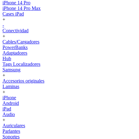
iPhone 14 Pro
iPhone 14 Pro Max
Cases iPad
+
-
Conectividad
+
Cables/Cargadores
PowerBanks
Adaptadores
Hub
Tags Localizadores
Samsung
+
Accesorios originales
Laminas
+
iPhone
Android
iPad
Audio
+
Auriculares
Parlantes
Soportes