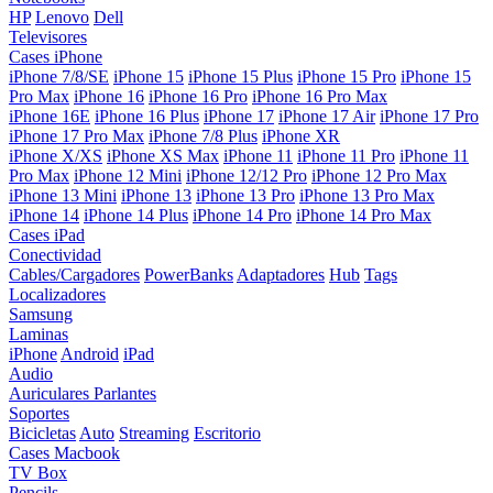
HP
Lenovo
Dell
Televisores
Cases iPhone
iPhone 7/8/SE
iPhone 15
iPhone 15 Plus
iPhone 15 Pro
iPhone 15
Pro Max
iPhone 16
iPhone 16 Pro
iPhone 16 Pro Max
iPhone 16E
iPhone 16 Plus
iPhone 17
iPhone 17 Air
iPhone 17 Pro
iPhone 17 Pro Max
iPhone 7/8 Plus
iPhone XR
iPhone X/XS
iPhone XS Max
iPhone 11
iPhone 11 Pro
iPhone 11
Pro Max
iPhone 12 Mini
iPhone 12/12 Pro
iPhone 12 Pro Max
iPhone 13 Mini
iPhone 13
iPhone 13 Pro
iPhone 13 Pro Max
iPhone 14
iPhone 14 Plus
iPhone 14 Pro
iPhone 14 Pro Max
Cases iPad
Conectividad
Cables/Cargadores
PowerBanks
Adaptadores
Hub
Tags
Localizadores
Samsung
Laminas
iPhone
Android
iPad
Audio
Auriculares
Parlantes
Soportes
Bicicletas
Auto
Streaming
Escritorio
Cases Macbook
TV Box
Pencils