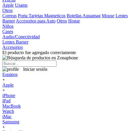
Apple
Usams
Otros
Correas
Porta Tarjetas Magneticos
Botellas Aquamag
Mouse
Lentes
Barner
Accesorios para Auto
Otros
Hogar
Niños
Cases
Audio/Conectividad
Lentes Barner
Accesorios
El producto fue agregado correctamente
Iniciar sesión
Equipos
+
Apple
+
iPhone
iPad
MacBook
Watch
iMac
Samsung
+