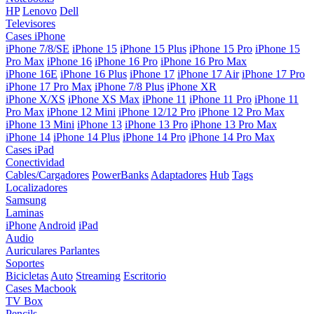
HP
Lenovo
Dell
Televisores
Cases iPhone
iPhone 7/8/SE
iPhone 15
iPhone 15 Plus
iPhone 15 Pro
iPhone 15
Pro Max
iPhone 16
iPhone 16 Pro
iPhone 16 Pro Max
iPhone 16E
iPhone 16 Plus
iPhone 17
iPhone 17 Air
iPhone 17 Pro
iPhone 17 Pro Max
iPhone 7/8 Plus
iPhone XR
iPhone X/XS
iPhone XS Max
iPhone 11
iPhone 11 Pro
iPhone 11
Pro Max
iPhone 12 Mini
iPhone 12/12 Pro
iPhone 12 Pro Max
iPhone 13 Mini
iPhone 13
iPhone 13 Pro
iPhone 13 Pro Max
iPhone 14
iPhone 14 Plus
iPhone 14 Pro
iPhone 14 Pro Max
Cases iPad
Conectividad
Cables/Cargadores
PowerBanks
Adaptadores
Hub
Tags
Localizadores
Samsung
Laminas
iPhone
Android
iPad
Audio
Auriculares
Parlantes
Soportes
Bicicletas
Auto
Streaming
Escritorio
Cases Macbook
TV Box
Pencils