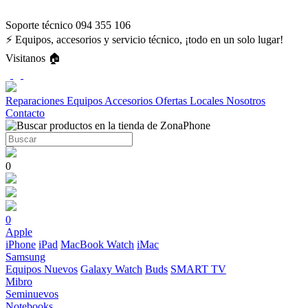
Soporte técnico 094 355 106
⚡ Equipos, accesorios y servicio técnico, ¡todo en un solo lugar!
Visitanos 🏠
Reparaciones
Equipos
Accesorios
Ofertas
Locales
Nosotros
Contacto
0
0
Apple
iPhone
iPad
MacBook
Watch
iMac
Samsung
Equipos Nuevos
Galaxy Watch
Buds
SMART TV
Mibro
Seminuevos
Notebooks