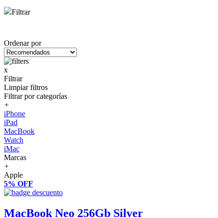
Filtrar
Ordenar por
x
Filtrar
Limpiar filtros
Filtrar por categorías
+
iPhone
iPad
MacBook
Watch
iMac
Marcas
+
Apple
5% OFF
MacBook Neo 256Gb Silver