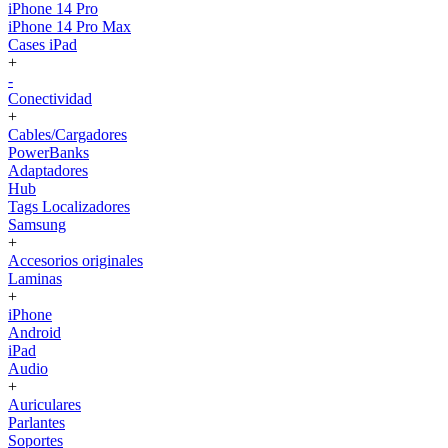
iPhone 14 Pro
iPhone 14 Pro Max
Cases iPad
+
-
Conectividad
+
Cables/Cargadores
PowerBanks
Adaptadores
Hub
Tags Localizadores
Samsung
+
Accesorios originales
Laminas
+
iPhone
Android
iPad
Audio
+
Auriculares
Parlantes
Soportes