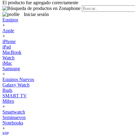
El producto fue agregado correctamente
Iniciar sesión
Equipos
+
Apple
+
iPhone
iPad
MacBook
Watch
iMac
Samsung
+
Equipos Nuevos
Galaxy Watch
Buds
SMART TV
Mibro
+
Smartwatch
Seminuevos
Notebooks
+
HP