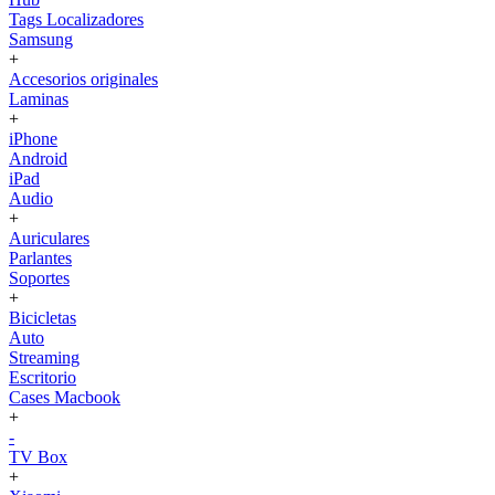
Tags Localizadores
Samsung
+
Accesorios originales
Laminas
+
iPhone
Android
iPad
Audio
+
Auriculares
Parlantes
Soportes
+
Bicicletas
Auto
Streaming
Escritorio
Cases Macbook
+
-
TV Box
+