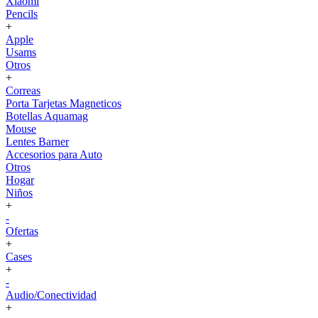
Xiaomi
Pencils
+
Apple
Usams
Otros
+
Correas
Porta Tarjetas Magneticos
Botellas Aquamag
Mouse
Lentes Barner
Accesorios para Auto
Otros
Hogar
Niños
+
-
Ofertas
+
Cases
+
-
Audio/Conectividad
+