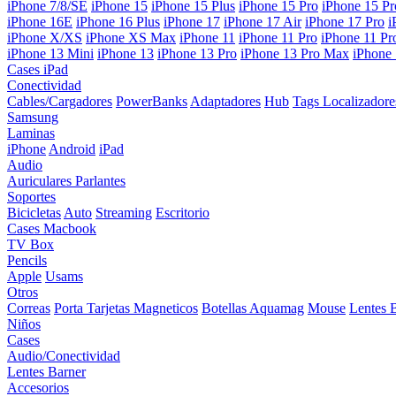
iPhone 7/8/SE
iPhone 15
iPhone 15 Plus
iPhone 15 Pro
iPhone 15 P
iPhone 16E
iPhone 16 Plus
iPhone 17
iPhone 17 Air
iPhone 17 Pro
i
iPhone X/XS
iPhone XS Max
iPhone 11
iPhone 11 Pro
iPhone 11 P
iPhone 13 Mini
iPhone 13
iPhone 13 Pro
iPhone 13 Pro Max
iPhone
Cases iPad
Conectividad
Cables/Cargadores
PowerBanks
Adaptadores
Hub
Tags Localizadore
Samsung
Laminas
iPhone
Android
iPad
Audio
Auriculares
Parlantes
Soportes
Bicicletas
Auto
Streaming
Escritorio
Cases Macbook
TV Box
Pencils
Apple
Usams
Otros
Correas
Porta Tarjetas Magneticos
Botellas Aquamag
Mouse
Lentes 
Niños
Cases
Audio/Conectividad
Lentes Barner
Accesorios