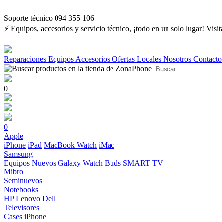
Soporte técnico 094 355 106
⚡ Equipos, accesorios y servicio técnico, ¡todo en un solo lugar! Visi
Reparaciones
Equipos
Accesorios
Ofertas
Locales
Nosotros
Contacto
0
0
Apple
iPhone
iPad
MacBook
Watch
iMac
Samsung
Equipos Nuevos
Galaxy Watch
Buds
SMART TV
Mibro
Seminuevos
Notebooks
HP
Lenovo
Dell
Televisores
Cases iPhone