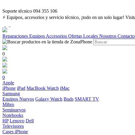
Soporte técnico 094 355 106
⚡ Equipos, accesorios y servicio técnico, ¡todo en un solo lugar! Visi
Reparaciones
Equipos
Accesorios
Ofertas
Locales
Nosotros
Contacto
0
0
Apple
iPhone
iPad
MacBook
Watch
iMac
Samsung
Equipos Nuevos
Galaxy Watch
Buds
SMART TV
Mibro
Seminuevos
Notebooks
HP
Lenovo
Dell
Televisores
Cases iPhone