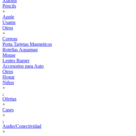
Xiaomi
Pencils
+
Apple
Usams
Otros
+
Correas
Porta Tarjetas Magneticos
Botellas Aquamag
Mouse
Lentes Barner
Accesorios para Auto
Otros
Hogar
Niños
+
-
Ofertas
+
Cases
+
-
Audio/Conectividad
+