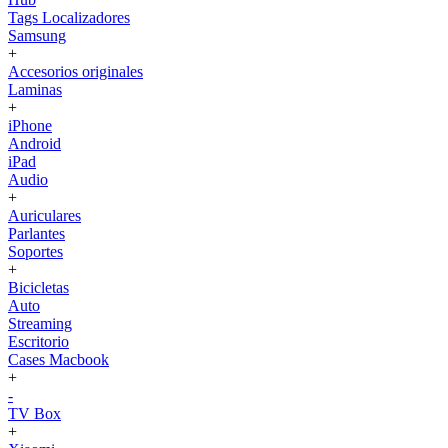
Tags Localizadores
Samsung
+
Accesorios originales
Laminas
+
iPhone
Android
iPad
Audio
+
Auriculares
Parlantes
Soportes
+
Bicicletas
Auto
Streaming
Escritorio
Cases Macbook
+
-
TV Box
+