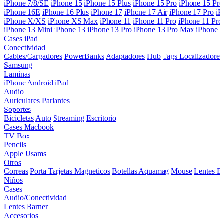
iPhone 7/8/SE
iPhone 15
iPhone 15 Plus
iPhone 15 Pro
iPhone 15 P
iPhone 16E
iPhone 16 Plus
iPhone 17
iPhone 17 Air
iPhone 17 Pro
i
iPhone X/XS
iPhone XS Max
iPhone 11
iPhone 11 Pro
iPhone 11 P
iPhone 13 Mini
iPhone 13
iPhone 13 Pro
iPhone 13 Pro Max
iPhone
Cases iPad
Conectividad
Cables/Cargadores
PowerBanks
Adaptadores
Hub
Tags Localizadore
Samsung
Laminas
iPhone
Android
iPad
Audio
Auriculares
Parlantes
Soportes
Bicicletas
Auto
Streaming
Escritorio
Cases Macbook
TV Box
Pencils
Apple
Usams
Otros
Correas
Porta Tarjetas Magneticos
Botellas Aquamag
Mouse
Lentes 
Niños
Cases
Audio/Conectividad
Lentes Barner
Accesorios