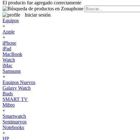
El producto fue agregado correctamente
Iniciar sesión
Equipos
+
Apple
+
iPhone
iPad
MacBook
Watch
iMac
Samsung
+
Equipos Nuevos
Galaxy Watch
Buds
SMART TV
Mibro
+
Smartwatch
Seminuevos
Notebooks
+
HP