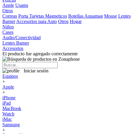
Apple
Usams
Otros
Correas
Porta Tarjetas Magneticos
Botellas Aquamag
Mouse
Lentes
Barner
Accesorios para Auto
Otros
Hogar
Niños
Cases
Audio/Conectividad
Lentes Barner
Accesorios
El producto fue agregado correctamente
Iniciar sesión
Equipos
+
Apple
+
iPhone
iPad
MacBook
Watch
iMac
Samsung
+