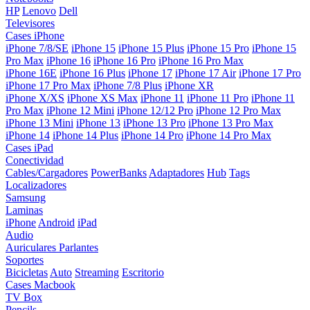
HP
Lenovo
Dell
Televisores
Cases iPhone
iPhone 7/8/SE
iPhone 15
iPhone 15 Plus
iPhone 15 Pro
iPhone 15
Pro Max
iPhone 16
iPhone 16 Pro
iPhone 16 Pro Max
iPhone 16E
iPhone 16 Plus
iPhone 17
iPhone 17 Air
iPhone 17 Pro
iPhone 17 Pro Max
iPhone 7/8 Plus
iPhone XR
iPhone X/XS
iPhone XS Max
iPhone 11
iPhone 11 Pro
iPhone 11
Pro Max
iPhone 12 Mini
iPhone 12/12 Pro
iPhone 12 Pro Max
iPhone 13 Mini
iPhone 13
iPhone 13 Pro
iPhone 13 Pro Max
iPhone 14
iPhone 14 Plus
iPhone 14 Pro
iPhone 14 Pro Max
Cases iPad
Conectividad
Cables/Cargadores
PowerBanks
Adaptadores
Hub
Tags
Localizadores
Samsung
Laminas
iPhone
Android
iPad
Audio
Auriculares
Parlantes
Soportes
Bicicletas
Auto
Streaming
Escritorio
Cases Macbook
TV Box
Pencils