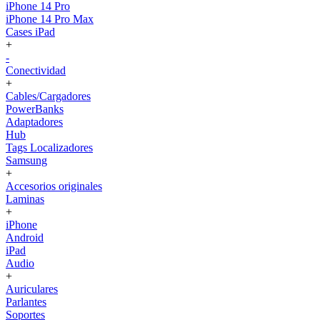
iPhone 14 Pro
iPhone 14 Pro Max
Cases iPad
+
-
Conectividad
+
Cables/Cargadores
PowerBanks
Adaptadores
Hub
Tags Localizadores
Samsung
+
Accesorios originales
Laminas
+
iPhone
Android
iPad
Audio
+
Auriculares
Parlantes
Soportes