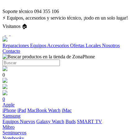
Soporte técnico 094 355 106
⚡ Equipos, accesorios y servicio técnico, ¡todo en un solo lugar!
Visitanos 🏠
Reparaciones
Equipos
Accesorios
Ofertas
Locales
Nosotros
Contacto
0
0
Apple
iPhone
iPad
MacBook
Watch
iMac
Samsung
Equipos Nuevos
Galaxy Watch
Buds
SMART TV
Mibro
Seminuevos
Notebooks