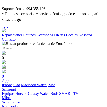
Soporte técnico 094 355 106
⚡ Equipos, accesorios y servicio técnico, ¡todo en un solo lugar!
Visitanos 🏠
Reparaciones
Equipos
Accesorios
Ofertas
Locales
Nosotros
Contacto
0
0
Apple
iPhone
iPad
MacBook
Watch
iMac
Samsung
Equipos Nuevos
Galaxy Watch
Buds
SMART TV
Mibro
Seminuevos
Notebooks