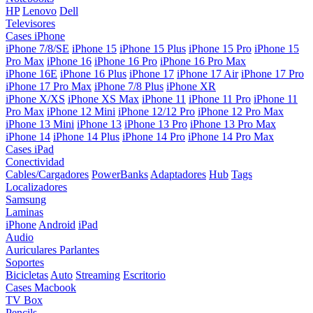
HP
Lenovo
Dell
Televisores
Cases iPhone
iPhone 7/8/SE
iPhone 15
iPhone 15 Plus
iPhone 15 Pro
iPhone 15
Pro Max
iPhone 16
iPhone 16 Pro
iPhone 16 Pro Max
iPhone 16E
iPhone 16 Plus
iPhone 17
iPhone 17 Air
iPhone 17 Pro
iPhone 17 Pro Max
iPhone 7/8 Plus
iPhone XR
iPhone X/XS
iPhone XS Max
iPhone 11
iPhone 11 Pro
iPhone 11
Pro Max
iPhone 12 Mini
iPhone 12/12 Pro
iPhone 12 Pro Max
iPhone 13 Mini
iPhone 13
iPhone 13 Pro
iPhone 13 Pro Max
iPhone 14
iPhone 14 Plus
iPhone 14 Pro
iPhone 14 Pro Max
Cases iPad
Conectividad
Cables/Cargadores
PowerBanks
Adaptadores
Hub
Tags
Localizadores
Samsung
Laminas
iPhone
Android
iPad
Audio
Auriculares
Parlantes
Soportes
Bicicletas
Auto
Streaming
Escritorio
Cases Macbook
TV Box
Pencils