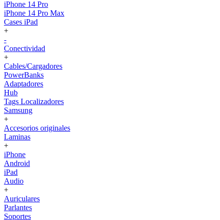
iPhone 14 Pro
iPhone 14 Pro Max
Cases iPad
+
-
Conectividad
+
Cables/Cargadores
PowerBanks
Adaptadores
Hub
Tags Localizadores
Samsung
+
Accesorios originales
Laminas
+
iPhone
Android
iPad
Audio
+
Auriculares
Parlantes
Soportes