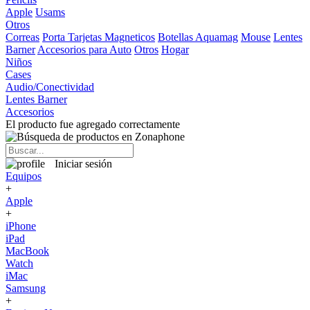
Apple
Usams
Otros
Correas
Porta Tarjetas Magneticos
Botellas Aquamag
Mouse
Lentes
Barner
Accesorios para Auto
Otros
Hogar
Niños
Cases
Audio/Conectividad
Lentes Barner
Accesorios
El producto fue agregado correctamente
Iniciar sesión
Equipos
+
Apple
+
iPhone
iPad
MacBook
Watch
iMac
Samsung
+