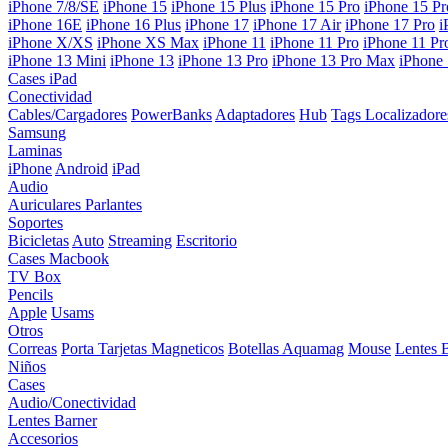
iPhone 7/8/SE
iPhone 15
iPhone 15 Plus
iPhone 15 Pro
iPhone 15 P
iPhone 16E
iPhone 16 Plus
iPhone 17
iPhone 17 Air
iPhone 17 Pro
i
iPhone X/XS
iPhone XS Max
iPhone 11
iPhone 11 Pro
iPhone 11 P
iPhone 13 Mini
iPhone 13
iPhone 13 Pro
iPhone 13 Pro Max
iPhone
Cases iPad
Conectividad
Cables/Cargadores
PowerBanks
Adaptadores
Hub
Tags Localizadore
Samsung
Laminas
iPhone
Android
iPad
Audio
Auriculares
Parlantes
Soportes
Bicicletas
Auto
Streaming
Escritorio
Cases Macbook
TV Box
Pencils
Apple
Usams
Otros
Correas
Porta Tarjetas Magneticos
Botellas Aquamag
Mouse
Lentes 
Niños
Cases
Audio/Conectividad
Lentes Barner
Accesorios