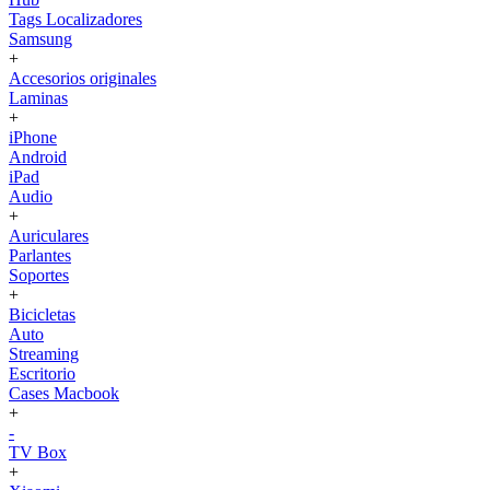
Tags Localizadores
Samsung
+
Accesorios originales
Laminas
+
iPhone
Android
iPad
Audio
+
Auriculares
Parlantes
Soportes
+
Bicicletas
Auto
Streaming
Escritorio
Cases Macbook
+
-
TV Box
+