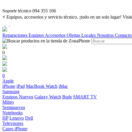
Soporte técnico 094 355 106
⚡ Equipos, accesorios y servicio técnico, ¡todo en un solo lugar! Visi
Reparaciones
Equipos
Accesorios
Ofertas
Locales
Nosotros
Contacto
0
0
Apple
iPhone
iPad
MacBook
Watch
iMac
Samsung
Equipos Nuevos
Galaxy Watch
Buds
SMART TV
Mibro
Seminuevos
Notebooks
HP
Lenovo
Dell
Televisores
Cases iPhone