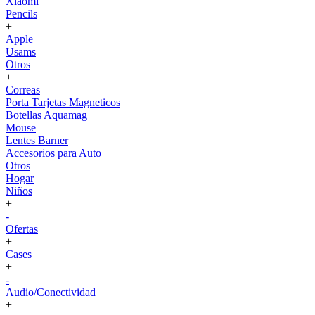
Xiaomi
Pencils
+
Apple
Usams
Otros
+
Correas
Porta Tarjetas Magneticos
Botellas Aquamag
Mouse
Lentes Barner
Accesorios para Auto
Otros
Hogar
Niños
+
-
Ofertas
+
Cases
+
-
Audio/Conectividad
+