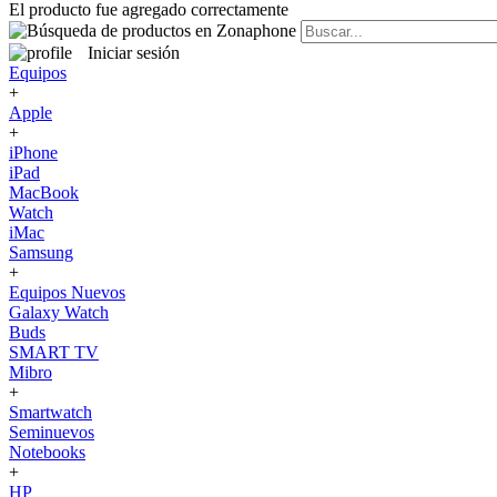
El producto fue agregado correctamente
Iniciar sesión
Equipos
+
Apple
+
iPhone
iPad
MacBook
Watch
iMac
Samsung
+
Equipos Nuevos
Galaxy Watch
Buds
SMART TV
Mibro
+
Smartwatch
Seminuevos
Notebooks
+
HP