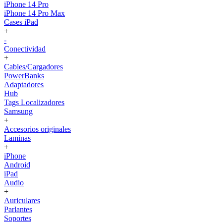
iPhone 14 Pro
iPhone 14 Pro Max
Cases iPad
+
-
Conectividad
+
Cables/Cargadores
PowerBanks
Adaptadores
Hub
Tags Localizadores
Samsung
+
Accesorios originales
Laminas
+
iPhone
Android
iPad
Audio
+
Auriculares
Parlantes
Soportes