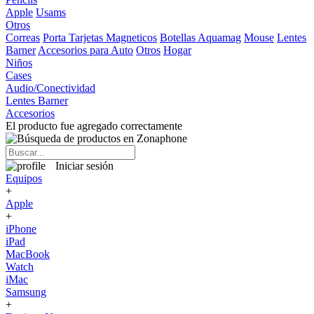
Apple
Usams
Otros
Correas
Porta Tarjetas Magneticos
Botellas Aquamag
Mouse
Lentes
Barner
Accesorios para Auto
Otros
Hogar
Niños
Cases
Audio/Conectividad
Lentes Barner
Accesorios
El producto fue agregado correctamente
Iniciar sesión
Equipos
+
Apple
+
iPhone
iPad
MacBook
Watch
iMac
Samsung
+