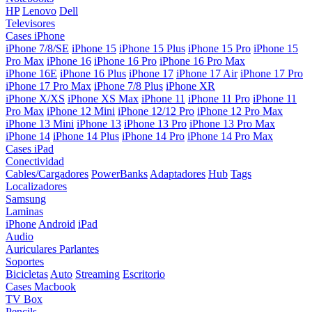
HP
Lenovo
Dell
Televisores
Cases iPhone
iPhone 7/8/SE
iPhone 15
iPhone 15 Plus
iPhone 15 Pro
iPhone 15
Pro Max
iPhone 16
iPhone 16 Pro
iPhone 16 Pro Max
iPhone 16E
iPhone 16 Plus
iPhone 17
iPhone 17 Air
iPhone 17 Pro
iPhone 17 Pro Max
iPhone 7/8 Plus
iPhone XR
iPhone X/XS
iPhone XS Max
iPhone 11
iPhone 11 Pro
iPhone 11
Pro Max
iPhone 12 Mini
iPhone 12/12 Pro
iPhone 12 Pro Max
iPhone 13 Mini
iPhone 13
iPhone 13 Pro
iPhone 13 Pro Max
iPhone 14
iPhone 14 Plus
iPhone 14 Pro
iPhone 14 Pro Max
Cases iPad
Conectividad
Cables/Cargadores
PowerBanks
Adaptadores
Hub
Tags
Localizadores
Samsung
Laminas
iPhone
Android
iPad
Audio
Auriculares
Parlantes
Soportes
Bicicletas
Auto
Streaming
Escritorio
Cases Macbook
TV Box
Pencils