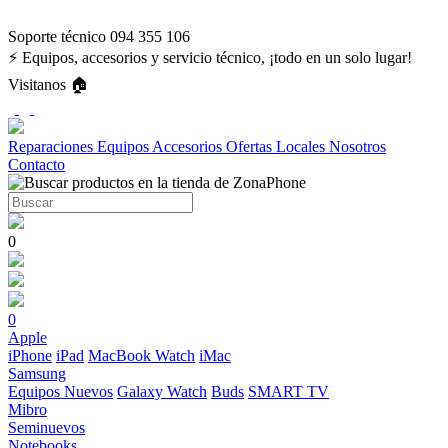
Soporte técnico 094 355 106
⚡ Equipos, accesorios y servicio técnico, ¡todo en un solo lugar!
Visitanos 🏠
Reparaciones
Equipos
Accesorios
Ofertas
Locales
Nosotros
Contacto
0
0
Apple
iPhone
iPad
MacBook
Watch
iMac
Samsung
Equipos Nuevos
Galaxy Watch
Buds
SMART TV
Mibro
Seminuevos
Notebooks