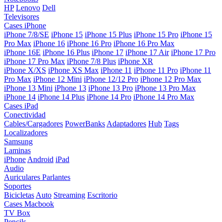
HP
Lenovo
Dell
Televisores
Cases iPhone
iPhone 7/8/SE
iPhone 15
iPhone 15 Plus
iPhone 15 Pro
iPhone 15
Pro Max
iPhone 16
iPhone 16 Pro
iPhone 16 Pro Max
iPhone 16E
iPhone 16 Plus
iPhone 17
iPhone 17 Air
iPhone 17 Pro
iPhone 17 Pro Max
iPhone 7/8 Plus
iPhone XR
iPhone X/XS
iPhone XS Max
iPhone 11
iPhone 11 Pro
iPhone 11
Pro Max
iPhone 12 Mini
iPhone 12/12 Pro
iPhone 12 Pro Max
iPhone 13 Mini
iPhone 13
iPhone 13 Pro
iPhone 13 Pro Max
iPhone 14
iPhone 14 Plus
iPhone 14 Pro
iPhone 14 Pro Max
Cases iPad
Conectividad
Cables/Cargadores
PowerBanks
Adaptadores
Hub
Tags
Localizadores
Samsung
Laminas
iPhone
Android
iPad
Audio
Auriculares
Parlantes
Soportes
Bicicletas
Auto
Streaming
Escritorio
Cases Macbook
TV Box
Pencils