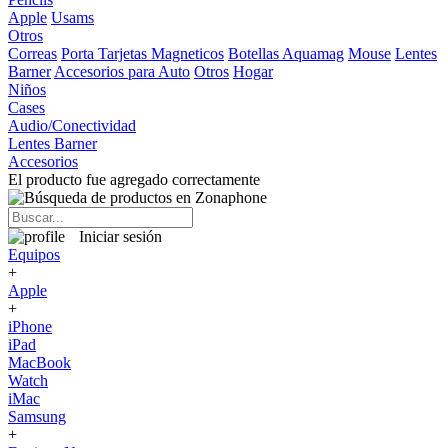
Apple
Usams
Otros
Correas
Porta Tarjetas Magneticos
Botellas Aquamag
Mouse
Lentes
Barner
Accesorios para Auto
Otros
Hogar
Niños
Cases
Audio/Conectividad
Lentes Barner
Accesorios
El producto fue agregado correctamente
Iniciar sesión
Equipos
+
Apple
+
iPhone
iPad
MacBook
Watch
iMac
Samsung
+