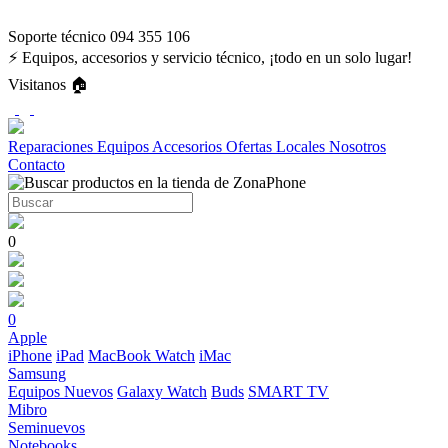
Soporte técnico 094 355 106
⚡ Equipos, accesorios y servicio técnico, ¡todo en un solo lugar!
Visitanos 🏠
Reparaciones
Equipos
Accesorios
Ofertas
Locales
Nosotros
Contacto
0
0
Apple
iPhone
iPad
MacBook
Watch
iMac
Samsung
Equipos Nuevos
Galaxy Watch
Buds
SMART TV
Mibro
Seminuevos
Notebooks