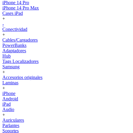
iPhone 14 Pro
iPhone 14 Pro Max
Cases iPad
+
-
Conectividad
+
Cables/Cargadores
PowerBanks
Adaptadores
Hub
Tags Localizadores
Samsung
+
Accesorios originales
Laminas
+
iPhone
Android
iPad
Audio
+
Auriculares
Parlantes
Soportes