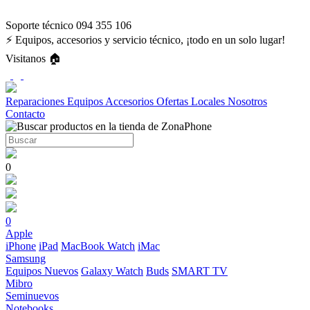
Soporte técnico 094 355 106
⚡ Equipos, accesorios y servicio técnico, ¡todo en un solo lugar!
Visitanos 🏠
Reparaciones
Equipos
Accesorios
Ofertas
Locales
Nosotros
Contacto
0
0
Apple
iPhone
iPad
MacBook
Watch
iMac
Samsung
Equipos Nuevos
Galaxy Watch
Buds
SMART TV
Mibro
Seminuevos
Notebooks