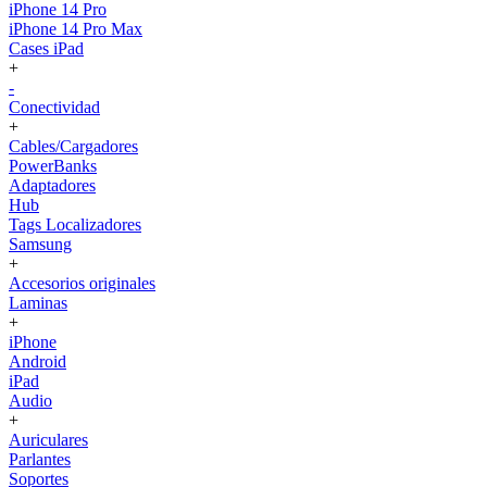
iPhone 14 Pro
iPhone 14 Pro Max
Cases iPad
+
-
Conectividad
+
Cables/Cargadores
PowerBanks
Adaptadores
Hub
Tags Localizadores
Samsung
+
Accesorios originales
Laminas
+
iPhone
Android
iPad
Audio
+
Auriculares
Parlantes
Soportes