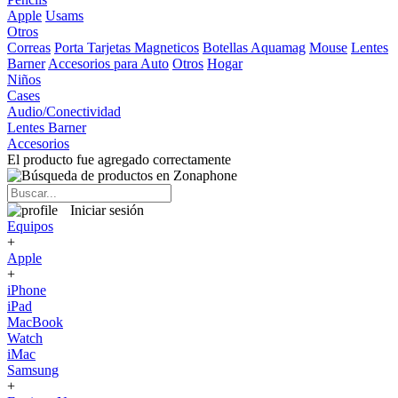
Apple
Usams
Otros
Correas
Porta Tarjetas Magneticos
Botellas Aquamag
Mouse
Lentes
Barner
Accesorios para Auto
Otros
Hogar
Niños
Cases
Audio/Conectividad
Lentes Barner
Accesorios
El producto fue agregado correctamente
Iniciar sesión
Equipos
+
Apple
+
iPhone
iPad
MacBook
Watch
iMac
Samsung
+