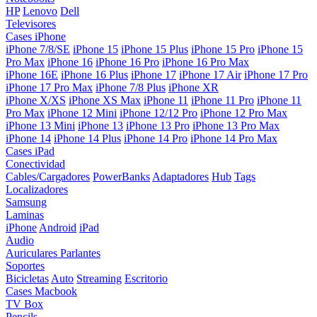
HP
Lenovo
Dell
Televisores
Cases iPhone
iPhone 7/8/SE
iPhone 15
iPhone 15 Plus
iPhone 15 Pro
iPhone 15
Pro Max
iPhone 16
iPhone 16 Pro
iPhone 16 Pro Max
iPhone 16E
iPhone 16 Plus
iPhone 17
iPhone 17 Air
iPhone 17 Pro
iPhone 17 Pro Max
iPhone 7/8 Plus
iPhone XR
iPhone X/XS
iPhone XS Max
iPhone 11
iPhone 11 Pro
iPhone 11
Pro Max
iPhone 12 Mini
iPhone 12/12 Pro
iPhone 12 Pro Max
iPhone 13 Mini
iPhone 13
iPhone 13 Pro
iPhone 13 Pro Max
iPhone 14
iPhone 14 Plus
iPhone 14 Pro
iPhone 14 Pro Max
Cases iPad
Conectividad
Cables/Cargadores
PowerBanks
Adaptadores
Hub
Tags
Localizadores
Samsung
Laminas
iPhone
Android
iPad
Audio
Auriculares
Parlantes
Soportes
Bicicletas
Auto
Streaming
Escritorio
Cases Macbook
TV Box
Pencils