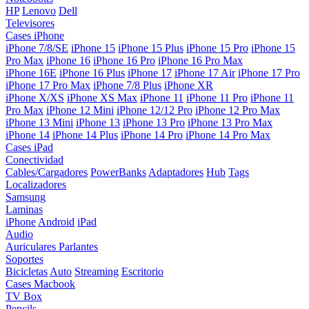
HP
Lenovo
Dell
Televisores
Cases iPhone
iPhone 7/8/SE
iPhone 15
iPhone 15 Plus
iPhone 15 Pro
iPhone 15
Pro Max
iPhone 16
iPhone 16 Pro
iPhone 16 Pro Max
iPhone 16E
iPhone 16 Plus
iPhone 17
iPhone 17 Air
iPhone 17 Pro
iPhone 17 Pro Max
iPhone 7/8 Plus
iPhone XR
iPhone X/XS
iPhone XS Max
iPhone 11
iPhone 11 Pro
iPhone 11
Pro Max
iPhone 12 Mini
iPhone 12/12 Pro
iPhone 12 Pro Max
iPhone 13 Mini
iPhone 13
iPhone 13 Pro
iPhone 13 Pro Max
iPhone 14
iPhone 14 Plus
iPhone 14 Pro
iPhone 14 Pro Max
Cases iPad
Conectividad
Cables/Cargadores
PowerBanks
Adaptadores
Hub
Tags
Localizadores
Samsung
Laminas
iPhone
Android
iPad
Audio
Auriculares
Parlantes
Soportes
Bicicletas
Auto
Streaming
Escritorio
Cases Macbook
TV Box
Pencils