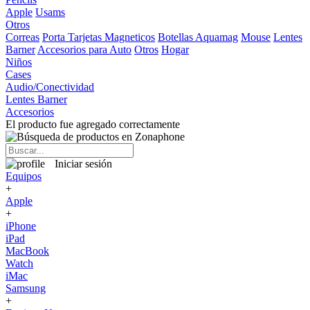
Apple
Usams
Otros
Correas
Porta Tarjetas Magneticos
Botellas Aquamag
Mouse
Lentes
Barner
Accesorios para Auto
Otros
Hogar
Niños
Cases
Audio/Conectividad
Lentes Barner
Accesorios
El producto fue agregado correctamente
Iniciar sesión
Equipos
+
Apple
+
iPhone
iPad
MacBook
Watch
iMac
Samsung
+