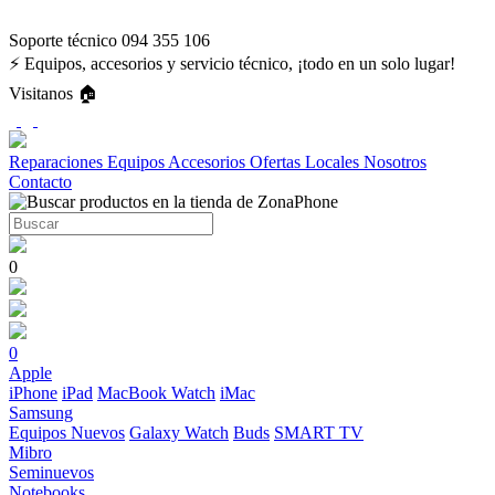
Soporte técnico 094 355 106
⚡ Equipos, accesorios y servicio técnico, ¡todo en un solo lugar!
Visitanos 🏠
Reparaciones
Equipos
Accesorios
Ofertas
Locales
Nosotros
Contacto
0
0
Apple
iPhone
iPad
MacBook
Watch
iMac
Samsung
Equipos Nuevos
Galaxy Watch
Buds
SMART TV
Mibro
Seminuevos
Notebooks