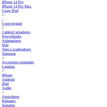
iPhone 14 Pro
iPhone 14 Pro Max
Cases iPad
+
-
Conectividad
+
Cables/Cargadores
PowerBanks
Adaptadores
Hub
Tags Localizadores
Samsung
+
Accesorios originales
Laminas
+
iPhone
Android
iPad
Audio
+
Auriculares
Parlantes
Soportes