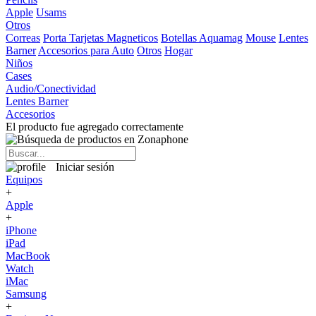
Apple
Usams
Otros
Correas
Porta Tarjetas Magneticos
Botellas Aquamag
Mouse
Lentes
Barner
Accesorios para Auto
Otros
Hogar
Niños
Cases
Audio/Conectividad
Lentes Barner
Accesorios
El producto fue agregado correctamente
Iniciar sesión
Equipos
+
Apple
+
iPhone
iPad
MacBook
Watch
iMac
Samsung
+