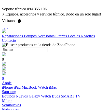
Soporte técnico 094 355 106
⚡ Equipos, accesorios y servicio técnico, ¡todo en un solo lugar!
Visitanos 🏠
Reparaciones
Equipos
Accesorios
Ofertas
Locales
Nosotros
Contacto
0
0
Apple
iPhone
iPad
MacBook
Watch
iMac
Samsung
Equipos Nuevos
Galaxy Watch
Buds
SMART TV
Mibro
Seminuevos
Notebooks