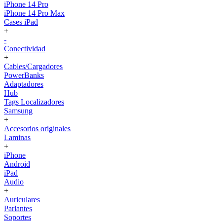
iPhone 14 Pro
iPhone 14 Pro Max
Cases iPad
+
-
Conectividad
+
Cables/Cargadores
PowerBanks
Adaptadores
Hub
Tags Localizadores
Samsung
+
Accesorios originales
Laminas
+
iPhone
Android
iPad
Audio
+
Auriculares
Parlantes
Soportes