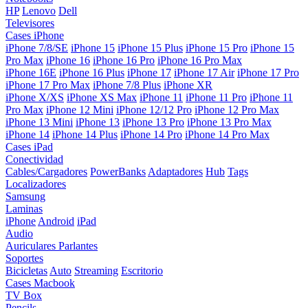
HP
Lenovo
Dell
Televisores
Cases iPhone
iPhone 7/8/SE
iPhone 15
iPhone 15 Plus
iPhone 15 Pro
iPhone 15
Pro Max
iPhone 16
iPhone 16 Pro
iPhone 16 Pro Max
iPhone 16E
iPhone 16 Plus
iPhone 17
iPhone 17 Air
iPhone 17 Pro
iPhone 17 Pro Max
iPhone 7/8 Plus
iPhone XR
iPhone X/XS
iPhone XS Max
iPhone 11
iPhone 11 Pro
iPhone 11
Pro Max
iPhone 12 Mini
iPhone 12/12 Pro
iPhone 12 Pro Max
iPhone 13 Mini
iPhone 13
iPhone 13 Pro
iPhone 13 Pro Max
iPhone 14
iPhone 14 Plus
iPhone 14 Pro
iPhone 14 Pro Max
Cases iPad
Conectividad
Cables/Cargadores
PowerBanks
Adaptadores
Hub
Tags
Localizadores
Samsung
Laminas
iPhone
Android
iPad
Audio
Auriculares
Parlantes
Soportes
Bicicletas
Auto
Streaming
Escritorio
Cases Macbook
TV Box
Pencils