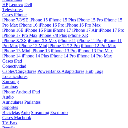
HP
Lenovo
Dell
Televisores
Cases iPhone
iPhone 7/8/SE
iPhone 15
iPhone 15 Plus
iPhone 15 Pro
iPhone 15
Pro Max
iPhone 16
iPhone 16 Pro
iPhone 16 Pro Max
iPhone 16E
iPhone 16 Plus
iPhone 17
iPhone 17 Air
iPhone 17 Pro
iPhone 17 Pro Max
iPhone 7/8 Plus
iPhone XR
iPhone X/XS
iPhone XS Max
iPhone 11
iPhone 11 Pro
iPhone 11
Pro Max
iPhone 12 Mini
iPhone 12/12 Pro
iPhone 12 Pro Max
iPhone 13 Mini
iPhone 13
iPhone 13 Pro
iPhone 13 Pro Max
iPhone 14
iPhone 14 Plus
iPhone 14 Pro
iPhone 14 Pro Max
Cases iPad
Conectividad
Cables/Cargadores
PowerBanks
Adaptadores
Hub
Tags
Localizadores
Samsung
Laminas
iPhone
Android
iPad
Audio
Auriculares
Parlantes
Soportes
Bicicletas
Auto
Streaming
Escritorio
Cases Macbook
TV Box
Pencils