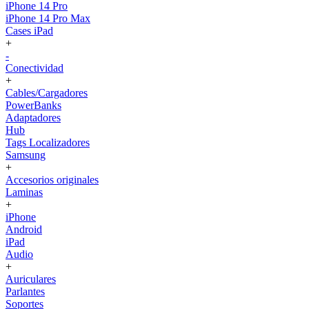
iPhone 14 Pro
iPhone 14 Pro Max
Cases iPad
+
-
Conectividad
+
Cables/Cargadores
PowerBanks
Adaptadores
Hub
Tags Localizadores
Samsung
+
Accesorios originales
Laminas
+
iPhone
Android
iPad
Audio
+
Auriculares
Parlantes
Soportes