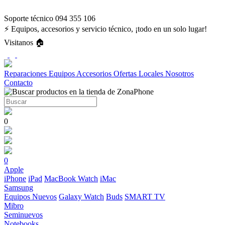
Soporte técnico 094 355 106
⚡ Equipos, accesorios y servicio técnico, ¡todo en un solo lugar!
Visitanos 🏠
Reparaciones
Equipos
Accesorios
Ofertas
Locales
Nosotros
Contacto
0
0
Apple
iPhone
iPad
MacBook
Watch
iMac
Samsung
Equipos Nuevos
Galaxy Watch
Buds
SMART TV
Mibro
Seminuevos
Notebooks