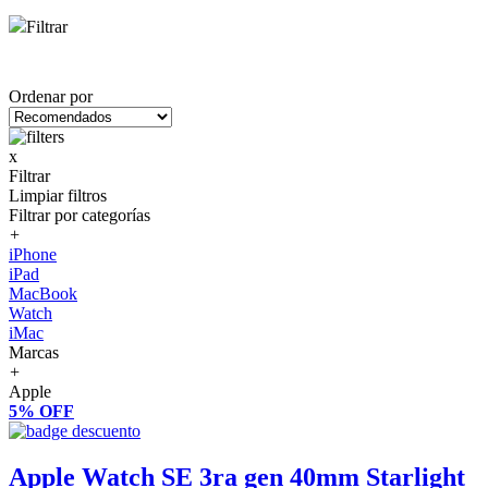
Filtrar
Ordenar por
x
Filtrar
Limpiar filtros
Filtrar por categorías
+
iPhone
iPad
MacBook
Watch
iMac
Marcas
+
Apple
5% OFF
Apple Watch SE 3ra gen 40mm Starlight