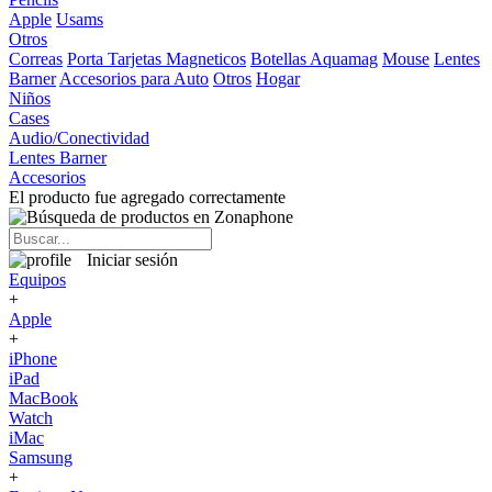
Apple
Usams
Otros
Correas
Porta Tarjetas Magneticos
Botellas Aquamag
Mouse
Lentes
Barner
Accesorios para Auto
Otros
Hogar
Niños
Cases
Audio/Conectividad
Lentes Barner
Accesorios
El producto fue agregado correctamente
Iniciar sesión
Equipos
+
Apple
+
iPhone
iPad
MacBook
Watch
iMac
Samsung
+