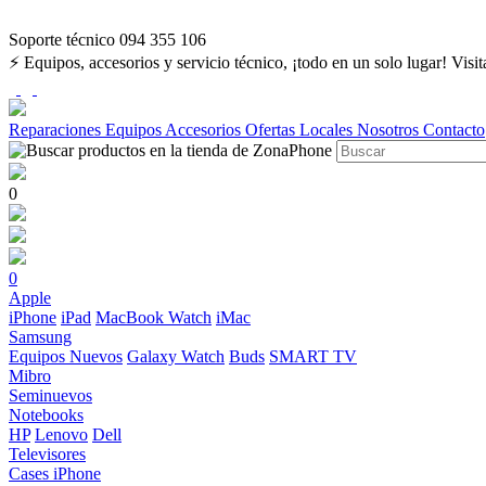
Soporte técnico 094 355 106
⚡ Equipos, accesorios y servicio técnico, ¡todo en un solo lugar! Visi
Reparaciones
Equipos
Accesorios
Ofertas
Locales
Nosotros
Contacto
0
0
Apple
iPhone
iPad
MacBook
Watch
iMac
Samsung
Equipos Nuevos
Galaxy Watch
Buds
SMART TV
Mibro
Seminuevos
Notebooks
HP
Lenovo
Dell
Televisores
Cases iPhone