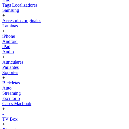
Tags Localizadores
Samsung
+
Accesorios originales
Laminas
+
iPhone
Android
iPad
Audio
+
Auriculares
Parlantes
Soportes
+
Bicicletas
Auto
Streaming
Escritorio
Cases Macbook
+
-
TV Box
+