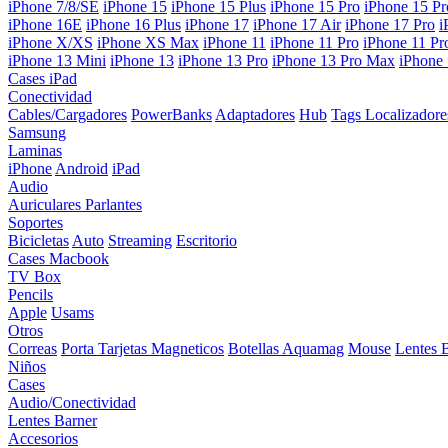
iPhone 7/8/SE
iPhone 15
iPhone 15 Plus
iPhone 15 Pro
iPhone 15 P
iPhone 16E
iPhone 16 Plus
iPhone 17
iPhone 17 Air
iPhone 17 Pro
i
iPhone X/XS
iPhone XS Max
iPhone 11
iPhone 11 Pro
iPhone 11 P
iPhone 13 Mini
iPhone 13
iPhone 13 Pro
iPhone 13 Pro Max
iPhone
Cases iPad
Conectividad
Cables/Cargadores
PowerBanks
Adaptadores
Hub
Tags Localizadore
Samsung
Laminas
iPhone
Android
iPad
Audio
Auriculares
Parlantes
Soportes
Bicicletas
Auto
Streaming
Escritorio
Cases Macbook
TV Box
Pencils
Apple
Usams
Otros
Correas
Porta Tarjetas Magneticos
Botellas Aquamag
Mouse
Lentes 
Niños
Cases
Audio/Conectividad
Lentes Barner
Accesorios