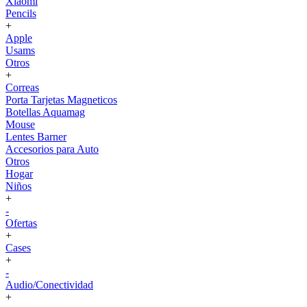
Xiaomi
Pencils
+
Apple
Usams
Otros
+
Correas
Porta Tarjetas Magneticos
Botellas Aquamag
Mouse
Lentes Barner
Accesorios para Auto
Otros
Hogar
Niños
+
-
Ofertas
+
Cases
+
-
Audio/Conectividad
+