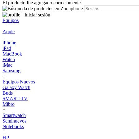
El producto fue agregado correctamente
Iniciar sesión
Equipos
+
Apple
+
iPhone
iPad
MacBook
Watch
iMac
Samsung
+
Equipos Nuevos
Galaxy Watch
Buds
SMART TV
Mibro
+
Smartwatch
Seminuevos
Notebooks
+
HP