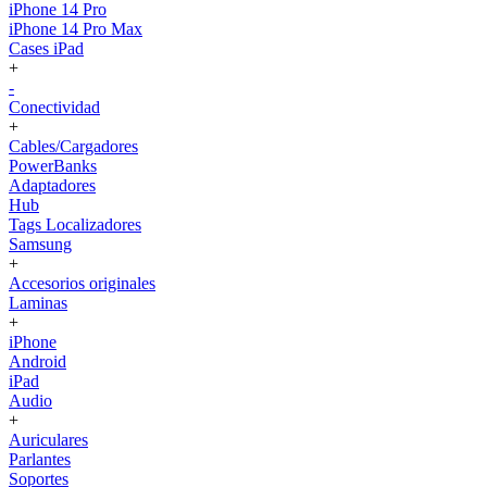
iPhone 14 Pro
iPhone 14 Pro Max
Cases iPad
+
-
Conectividad
+
Cables/Cargadores
PowerBanks
Adaptadores
Hub
Tags Localizadores
Samsung
+
Accesorios originales
Laminas
+
iPhone
Android
iPad
Audio
+
Auriculares
Parlantes
Soportes