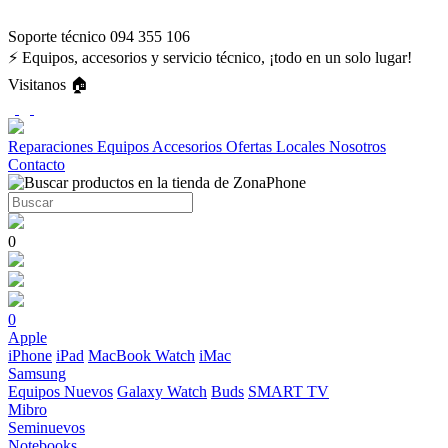
Soporte técnico 094 355 106
⚡ Equipos, accesorios y servicio técnico, ¡todo en un solo lugar!
Visitanos 🏠
Reparaciones
Equipos
Accesorios
Ofertas
Locales
Nosotros
Contacto
0
0
Apple
iPhone
iPad
MacBook
Watch
iMac
Samsung
Equipos Nuevos
Galaxy Watch
Buds
SMART TV
Mibro
Seminuevos
Notebooks