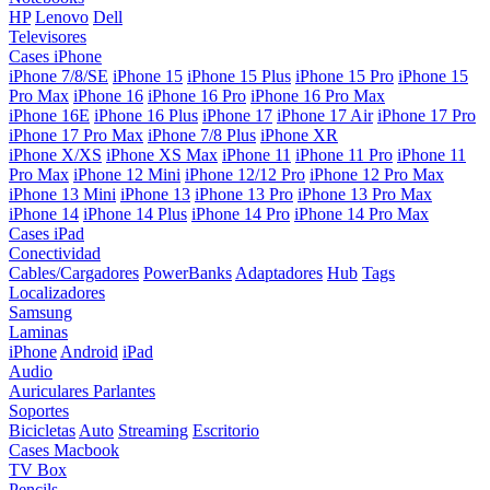
HP
Lenovo
Dell
Televisores
Cases iPhone
iPhone 7/8/SE
iPhone 15
iPhone 15 Plus
iPhone 15 Pro
iPhone 15
Pro Max
iPhone 16
iPhone 16 Pro
iPhone 16 Pro Max
iPhone 16E
iPhone 16 Plus
iPhone 17
iPhone 17 Air
iPhone 17 Pro
iPhone 17 Pro Max
iPhone 7/8 Plus
iPhone XR
iPhone X/XS
iPhone XS Max
iPhone 11
iPhone 11 Pro
iPhone 11
Pro Max
iPhone 12 Mini
iPhone 12/12 Pro
iPhone 12 Pro Max
iPhone 13 Mini
iPhone 13
iPhone 13 Pro
iPhone 13 Pro Max
iPhone 14
iPhone 14 Plus
iPhone 14 Pro
iPhone 14 Pro Max
Cases iPad
Conectividad
Cables/Cargadores
PowerBanks
Adaptadores
Hub
Tags
Localizadores
Samsung
Laminas
iPhone
Android
iPad
Audio
Auriculares
Parlantes
Soportes
Bicicletas
Auto
Streaming
Escritorio
Cases Macbook
TV Box
Pencils