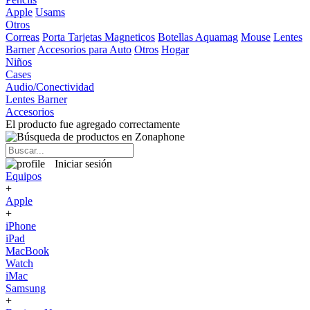
Apple
Usams
Otros
Correas
Porta Tarjetas Magneticos
Botellas Aquamag
Mouse
Lentes
Barner
Accesorios para Auto
Otros
Hogar
Niños
Cases
Audio/Conectividad
Lentes Barner
Accesorios
El producto fue agregado correctamente
Iniciar sesión
Equipos
+
Apple
+
iPhone
iPad
MacBook
Watch
iMac
Samsung
+