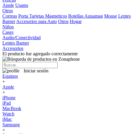
Apple
Usams
Otros
Correas
Porta Tarjetas Magneticos
Botellas Aquamag
Mouse
Lentes
Barner
Accesorios para Auto
Otros
Hogar
Niños
Cases
Audio/Conectividad
Lentes Barner
Accesorios
El producto fue agregado correctamente
Iniciar sesión
Equipos
+
Apple
+
iPhone
iPad
MacBook
Watch
iMac
Samsung
+