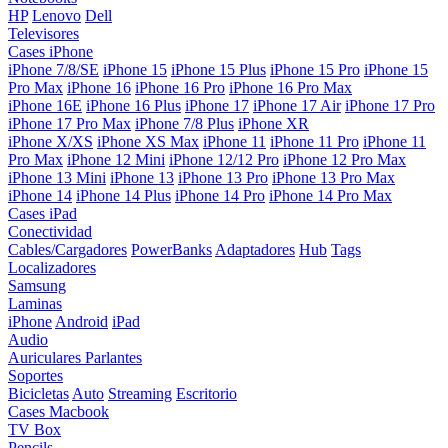
HP
Lenovo
Dell
Televisores
Cases iPhone
iPhone 7/8/SE
iPhone 15
iPhone 15 Plus
iPhone 15 Pro
iPhone 15
Pro Max
iPhone 16
iPhone 16 Pro
iPhone 16 Pro Max
iPhone 16E
iPhone 16 Plus
iPhone 17
iPhone 17 Air
iPhone 17 Pro
iPhone 17 Pro Max
iPhone 7/8 Plus
iPhone XR
iPhone X/XS
iPhone XS Max
iPhone 11
iPhone 11 Pro
iPhone 11
Pro Max
iPhone 12 Mini
iPhone 12/12 Pro
iPhone 12 Pro Max
iPhone 13 Mini
iPhone 13
iPhone 13 Pro
iPhone 13 Pro Max
iPhone 14
iPhone 14 Plus
iPhone 14 Pro
iPhone 14 Pro Max
Cases iPad
Conectividad
Cables/Cargadores
PowerBanks
Adaptadores
Hub
Tags
Localizadores
Samsung
Laminas
iPhone
Android
iPad
Audio
Auriculares
Parlantes
Soportes
Bicicletas
Auto
Streaming
Escritorio
Cases Macbook
TV Box
Pencils