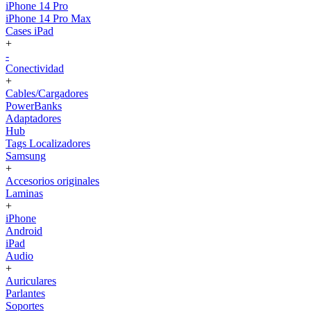
iPhone 14 Pro
iPhone 14 Pro Max
Cases iPad
+
-
Conectividad
+
Cables/Cargadores
PowerBanks
Adaptadores
Hub
Tags Localizadores
Samsung
+
Accesorios originales
Laminas
+
iPhone
Android
iPad
Audio
+
Auriculares
Parlantes
Soportes