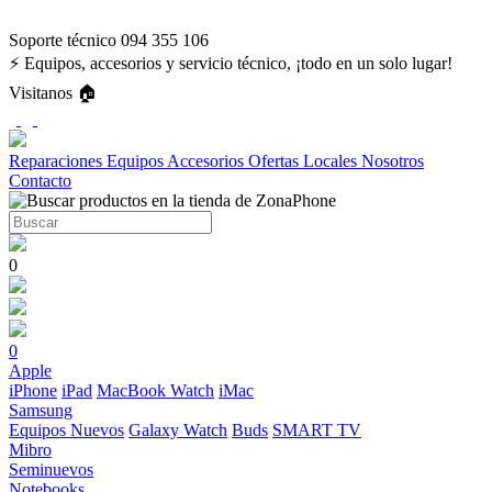
Soporte técnico 094 355 106
⚡ Equipos, accesorios y servicio técnico, ¡todo en un solo lugar!
Visitanos 🏠
Reparaciones
Equipos
Accesorios
Ofertas
Locales
Nosotros
Contacto
0
0
Apple
iPhone
iPad
MacBook
Watch
iMac
Samsung
Equipos Nuevos
Galaxy Watch
Buds
SMART TV
Mibro
Seminuevos
Notebooks