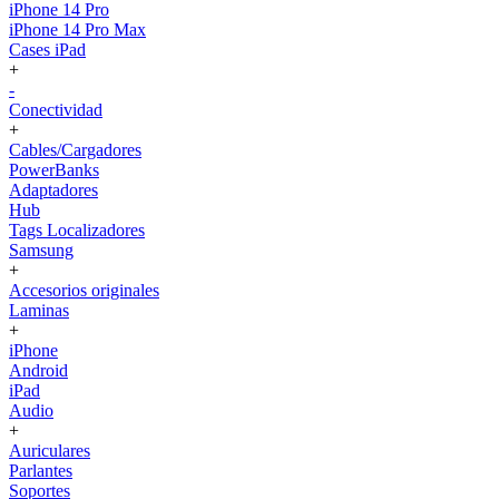
iPhone 14 Pro
iPhone 14 Pro Max
Cases iPad
+
-
Conectividad
+
Cables/Cargadores
PowerBanks
Adaptadores
Hub
Tags Localizadores
Samsung
+
Accesorios originales
Laminas
+
iPhone
Android
iPad
Audio
+
Auriculares
Parlantes
Soportes