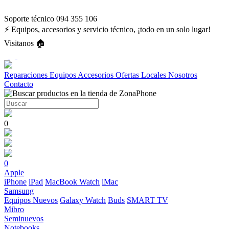
Soporte técnico 094 355 106
⚡ Equipos, accesorios y servicio técnico, ¡todo en un solo lugar!
Visitanos 🏠
Reparaciones
Equipos
Accesorios
Ofertas
Locales
Nosotros
Contacto
0
0
Apple
iPhone
iPad
MacBook
Watch
iMac
Samsung
Equipos Nuevos
Galaxy Watch
Buds
SMART TV
Mibro
Seminuevos
Notebooks