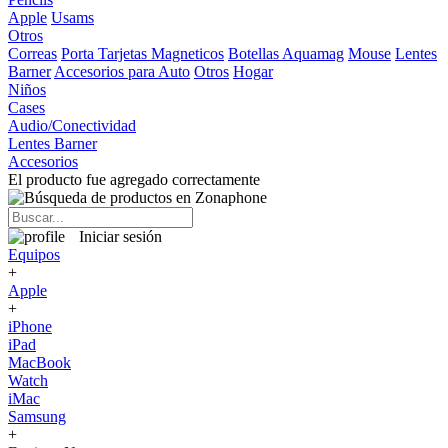
Apple
Usams
Otros
Correas
Porta Tarjetas Magneticos
Botellas Aquamag
Mouse
Lentes
Barner
Accesorios para Auto
Otros
Hogar
Niños
Cases
Audio/Conectividad
Lentes Barner
Accesorios
El producto fue agregado correctamente
Iniciar sesión
Equipos
+
Apple
+
iPhone
iPad
MacBook
Watch
iMac
Samsung
+