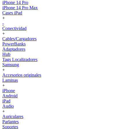
iPhone 14 Pro
iPhone 14 Pro Max
Cases iPad
+
-
Conectividad
+
Cables/Cargadores
PowerBanks
Adaptadores
Hub
Tags Localizadores
Samsung
+
Accesorios originales
Laminas
+
iPhone
Android
iPad
Audio
+
Auriculares
Parlantes
Soportes