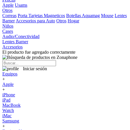
Apple
Usams
Otros
Correas
Porta Tarjetas Magneticos
Botellas Aquamag
Mouse
Lentes
Barner
Accesorios para Auto
Otros
Hogar
Niños
Cases
Audio/Conectividad
Lentes Barner
Accesorios
El producto fue agregado correctamente
Iniciar sesión
Equipos
+
Apple
+
iPhone
iPad
MacBook
Watch
iMac
Samsung
+