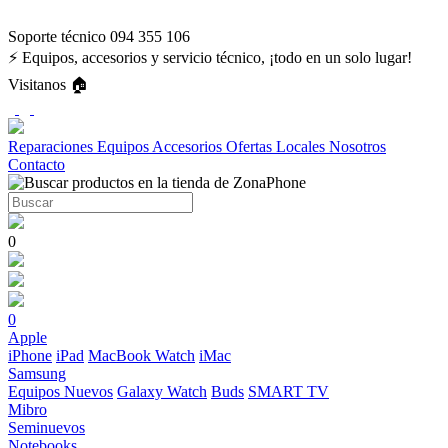
Soporte técnico 094 355 106
⚡ Equipos, accesorios y servicio técnico, ¡todo en un solo lugar!
Visitanos 🏠
Reparaciones
Equipos
Accesorios
Ofertas
Locales
Nosotros
Contacto
0
0
Apple
iPhone
iPad
MacBook
Watch
iMac
Samsung
Equipos Nuevos
Galaxy Watch
Buds
SMART TV
Mibro
Seminuevos
Notebooks