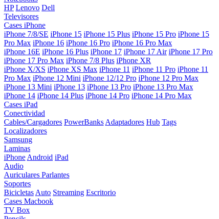
HP
Lenovo
Dell
Televisores
Cases iPhone
iPhone 7/8/SE
iPhone 15
iPhone 15 Plus
iPhone 15 Pro
iPhone 15
Pro Max
iPhone 16
iPhone 16 Pro
iPhone 16 Pro Max
iPhone 16E
iPhone 16 Plus
iPhone 17
iPhone 17 Air
iPhone 17 Pro
iPhone 17 Pro Max
iPhone 7/8 Plus
iPhone XR
iPhone X/XS
iPhone XS Max
iPhone 11
iPhone 11 Pro
iPhone 11
Pro Max
iPhone 12 Mini
iPhone 12/12 Pro
iPhone 12 Pro Max
iPhone 13 Mini
iPhone 13
iPhone 13 Pro
iPhone 13 Pro Max
iPhone 14
iPhone 14 Plus
iPhone 14 Pro
iPhone 14 Pro Max
Cases iPad
Conectividad
Cables/Cargadores
PowerBanks
Adaptadores
Hub
Tags
Localizadores
Samsung
Laminas
iPhone
Android
iPad
Audio
Auriculares
Parlantes
Soportes
Bicicletas
Auto
Streaming
Escritorio
Cases Macbook
TV Box
Pencils