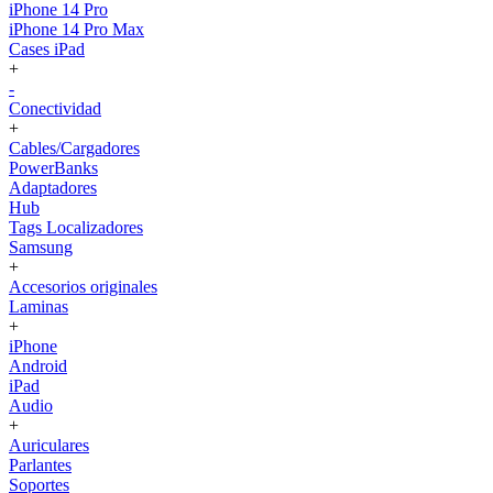
iPhone 14 Pro
iPhone 14 Pro Max
Cases iPad
+
-
Conectividad
+
Cables/Cargadores
PowerBanks
Adaptadores
Hub
Tags Localizadores
Samsung
+
Accesorios originales
Laminas
+
iPhone
Android
iPad
Audio
+
Auriculares
Parlantes
Soportes