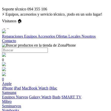
Soporte técnico 094 355 106
⚡ Equipos, accesorios y servicio técnico, ¡todo en un solo lugar!
Visitanos 🏠
Reparaciones
Equipos
Accesorios
Ofertas
Locales
Nosotros
Contacto
0
0
Apple
iPhone
iPad
MacBook
Watch
iMac
Samsung
Equipos Nuevos
Galaxy Watch
Buds
SMART TV
Mibro
Seminuevos
Notebooks