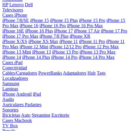
HP
Lenovo
Dell
Televisores
Cases iPhone
iPhone 7/8/SE
iPhone 15
iPhone 15 Plus
iPhone 15 Pro
iPhone 15
Pro Max
iPhone 16
iPhone 16 Pro
iPhone 16 Pro Max
iPhone 16E
iPhone 16 Plus
iPhone 17
iPhone 17 Air
iPhone 17 Pro
iPhone 17 Pro Max
iPhone 7/8 Plus
iPhone XR
iPhone X/XS
iPhone XS Max
iPhone 11
iPhone 11 Pro
iPhone 11
Pro Max
iPhone 12 Mini
iPhone 12/12 Pro
iPhone 12 Pro Max
iPhone 13 Mini
iPhone 13
iPhone 13 Pro
iPhone 13 Pro Max
iPhone 14
iPhone 14 Plus
iPhone 14 Pro
iPhone 14 Pro Max
Cases iPad
Conectividad
Cables/Cargadores
PowerBanks
Adaptadores
Hub
Tags
Localizadores
Samsung
Laminas
iPhone
Android
iPad
Audio
Auriculares
Parlantes
Soportes
Bicicletas
Auto
Streaming
Escritorio
Cases Macbook
TV Box
Pencils