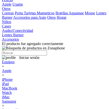
Apple
Usams
Otros
Correas
Porta Tarjetas Magneticos
Botellas Aquamag
Mouse
Lentes
Barner
Accesorios para Auto
Otros
Hogar
Niños
Cases
Audio/Conectividad
Lentes Barner
Accesorios
El producto fue agregado correctamente
Iniciar sesión
Equipos
+
Apple
+
iPhone
iPad
MacBook
Watch
iMac
Samsung
+