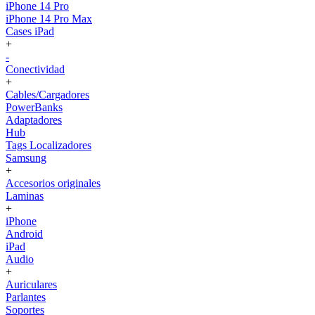
iPhone 14 Pro
iPhone 14 Pro Max
Cases iPad
+
-
Conectividad
+
Cables/Cargadores
PowerBanks
Adaptadores
Hub
Tags Localizadores
Samsung
+
Accesorios originales
Laminas
+
iPhone
Android
iPad
Audio
+
Auriculares
Parlantes
Soportes