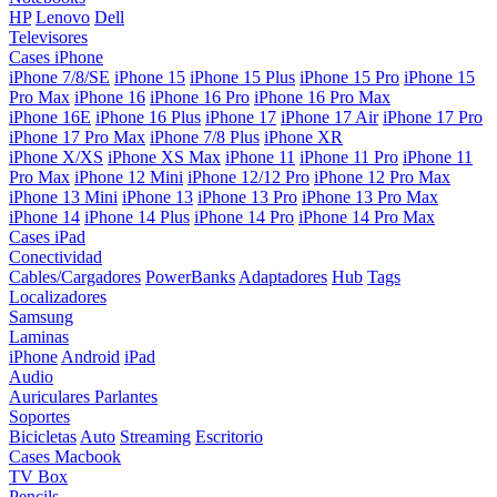
HP
Lenovo
Dell
Televisores
Cases iPhone
iPhone 7/8/SE
iPhone 15
iPhone 15 Plus
iPhone 15 Pro
iPhone 15
Pro Max
iPhone 16
iPhone 16 Pro
iPhone 16 Pro Max
iPhone 16E
iPhone 16 Plus
iPhone 17
iPhone 17 Air
iPhone 17 Pro
iPhone 17 Pro Max
iPhone 7/8 Plus
iPhone XR
iPhone X/XS
iPhone XS Max
iPhone 11
iPhone 11 Pro
iPhone 11
Pro Max
iPhone 12 Mini
iPhone 12/12 Pro
iPhone 12 Pro Max
iPhone 13 Mini
iPhone 13
iPhone 13 Pro
iPhone 13 Pro Max
iPhone 14
iPhone 14 Plus
iPhone 14 Pro
iPhone 14 Pro Max
Cases iPad
Conectividad
Cables/Cargadores
PowerBanks
Adaptadores
Hub
Tags
Localizadores
Samsung
Laminas
iPhone
Android
iPad
Audio
Auriculares
Parlantes
Soportes
Bicicletas
Auto
Streaming
Escritorio
Cases Macbook
TV Box
Pencils