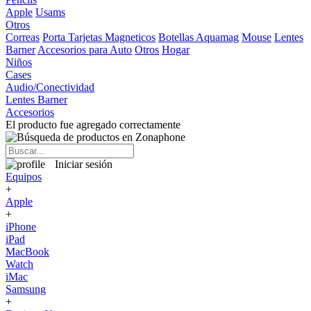
Apple
Usams
Otros
Correas
Porta Tarjetas Magneticos
Botellas Aquamag
Mouse
Lentes
Barner
Accesorios para Auto
Otros
Hogar
Niños
Cases
Audio/Conectividad
Lentes Barner
Accesorios
El producto fue agregado correctamente
Iniciar sesión
Equipos
+
Apple
+
iPhone
iPad
MacBook
Watch
iMac
Samsung
+