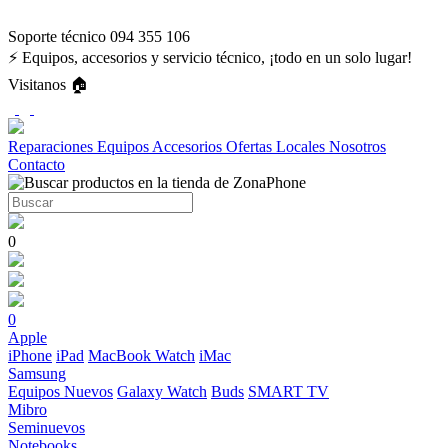
Soporte técnico 094 355 106
⚡ Equipos, accesorios y servicio técnico, ¡todo en un solo lugar!
Visitanos 🏠
Reparaciones
Equipos
Accesorios
Ofertas
Locales
Nosotros
Contacto
0
0
Apple
iPhone
iPad
MacBook
Watch
iMac
Samsung
Equipos Nuevos
Galaxy Watch
Buds
SMART TV
Mibro
Seminuevos
Notebooks