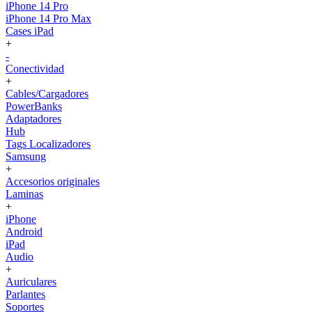
iPhone 14 Pro
iPhone 14 Pro Max
Cases iPad
+
-
Conectividad
+
Cables/Cargadores
PowerBanks
Adaptadores
Hub
Tags Localizadores
Samsung
+
Accesorios originales
Laminas
+
iPhone
Android
iPad
Audio
+
Auriculares
Parlantes
Soportes