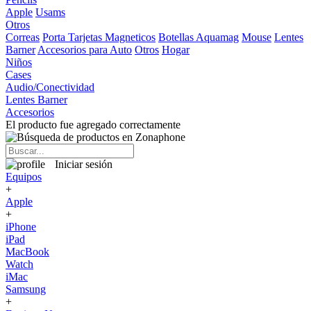
Apple
Usams
Otros
Correas
Porta Tarjetas Magneticos
Botellas Aquamag
Mouse
Lentes
Barner
Accesorios para Auto
Otros
Hogar
Niños
Cases
Audio/Conectividad
Lentes Barner
Accesorios
El producto fue agregado correctamente
Iniciar sesión
Equipos
+
Apple
+
iPhone
iPad
MacBook
Watch
iMac
Samsung
+