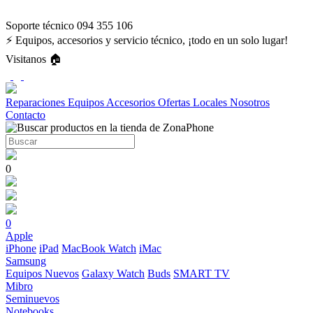
Soporte técnico 094 355 106
⚡ Equipos, accesorios y servicio técnico, ¡todo en un solo lugar!
Visitanos 🏠
Reparaciones
Equipos
Accesorios
Ofertas
Locales
Nosotros
Contacto
0
0
Apple
iPhone
iPad
MacBook
Watch
iMac
Samsung
Equipos Nuevos
Galaxy Watch
Buds
SMART TV
Mibro
Seminuevos
Notebooks