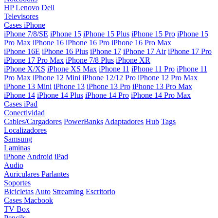
HP
Lenovo
Dell
Televisores
Cases iPhone
iPhone 7/8/SE
iPhone 15
iPhone 15 Plus
iPhone 15 Pro
iPhone 15
Pro Max
iPhone 16
iPhone 16 Pro
iPhone 16 Pro Max
iPhone 16E
iPhone 16 Plus
iPhone 17
iPhone 17 Air
iPhone 17 Pro
iPhone 17 Pro Max
iPhone 7/8 Plus
iPhone XR
iPhone X/XS
iPhone XS Max
iPhone 11
iPhone 11 Pro
iPhone 11
Pro Max
iPhone 12 Mini
iPhone 12/12 Pro
iPhone 12 Pro Max
iPhone 13 Mini
iPhone 13
iPhone 13 Pro
iPhone 13 Pro Max
iPhone 14
iPhone 14 Plus
iPhone 14 Pro
iPhone 14 Pro Max
Cases iPad
Conectividad
Cables/Cargadores
PowerBanks
Adaptadores
Hub
Tags
Localizadores
Samsung
Laminas
iPhone
Android
iPad
Audio
Auriculares
Parlantes
Soportes
Bicicletas
Auto
Streaming
Escritorio
Cases Macbook
TV Box
Pencils