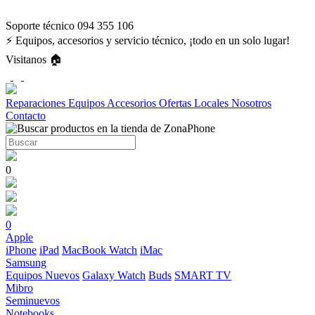
Soporte técnico 094 355 106
⚡ Equipos, accesorios y servicio técnico, ¡todo en un solo lugar!
Visitanos 🏠
Reparaciones
Equipos
Accesorios
Ofertas
Locales
Nosotros
Contacto
0
0
Apple
iPhone
iPad
MacBook
Watch
iMac
Samsung
Equipos Nuevos
Galaxy Watch
Buds
SMART TV
Mibro
Seminuevos
Notebooks