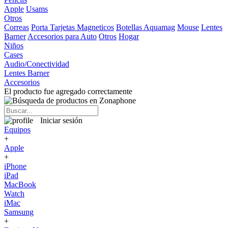
Apple
Usams
Otros
Correas
Porta Tarjetas Magneticos
Botellas Aquamag
Mouse
Lentes
Barner
Accesorios para Auto
Otros
Hogar
Niños
Cases
Audio/Conectividad
Lentes Barner
Accesorios
El producto fue agregado correctamente
Iniciar sesión
Equipos
+
Apple
+
iPhone
iPad
MacBook
Watch
iMac
Samsung
+