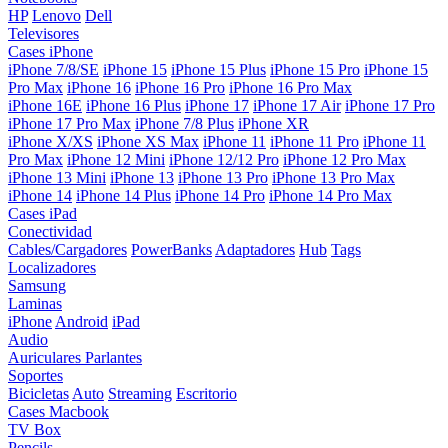
HP
Lenovo
Dell
Televisores
Cases iPhone
iPhone 7/8/SE
iPhone 15
iPhone 15 Plus
iPhone 15 Pro
iPhone 15
Pro Max
iPhone 16
iPhone 16 Pro
iPhone 16 Pro Max
iPhone 16E
iPhone 16 Plus
iPhone 17
iPhone 17 Air
iPhone 17 Pro
iPhone 17 Pro Max
iPhone 7/8 Plus
iPhone XR
iPhone X/XS
iPhone XS Max
iPhone 11
iPhone 11 Pro
iPhone 11
Pro Max
iPhone 12 Mini
iPhone 12/12 Pro
iPhone 12 Pro Max
iPhone 13 Mini
iPhone 13
iPhone 13 Pro
iPhone 13 Pro Max
iPhone 14
iPhone 14 Plus
iPhone 14 Pro
iPhone 14 Pro Max
Cases iPad
Conectividad
Cables/Cargadores
PowerBanks
Adaptadores
Hub
Tags
Localizadores
Samsung
Laminas
iPhone
Android
iPad
Audio
Auriculares
Parlantes
Soportes
Bicicletas
Auto
Streaming
Escritorio
Cases Macbook
TV Box
Pencils