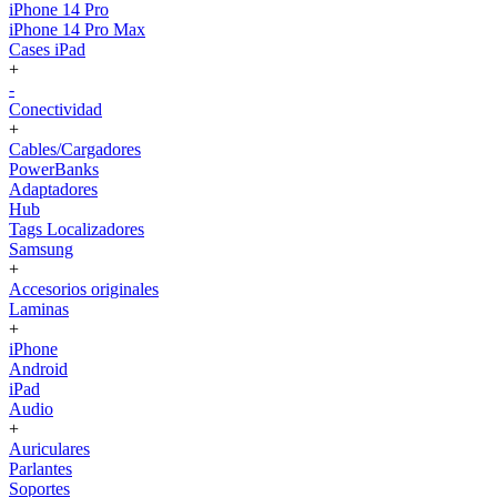
iPhone 14 Pro
iPhone 14 Pro Max
Cases iPad
+
-
Conectividad
+
Cables/Cargadores
PowerBanks
Adaptadores
Hub
Tags Localizadores
Samsung
+
Accesorios originales
Laminas
+
iPhone
Android
iPad
Audio
+
Auriculares
Parlantes
Soportes