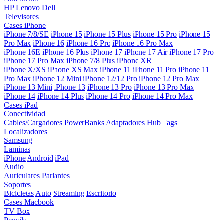
HP
Lenovo
Dell
Televisores
Cases iPhone
iPhone 7/8/SE
iPhone 15
iPhone 15 Plus
iPhone 15 Pro
iPhone 15
Pro Max
iPhone 16
iPhone 16 Pro
iPhone 16 Pro Max
iPhone 16E
iPhone 16 Plus
iPhone 17
iPhone 17 Air
iPhone 17 Pro
iPhone 17 Pro Max
iPhone 7/8 Plus
iPhone XR
iPhone X/XS
iPhone XS Max
iPhone 11
iPhone 11 Pro
iPhone 11
Pro Max
iPhone 12 Mini
iPhone 12/12 Pro
iPhone 12 Pro Max
iPhone 13 Mini
iPhone 13
iPhone 13 Pro
iPhone 13 Pro Max
iPhone 14
iPhone 14 Plus
iPhone 14 Pro
iPhone 14 Pro Max
Cases iPad
Conectividad
Cables/Cargadores
PowerBanks
Adaptadores
Hub
Tags
Localizadores
Samsung
Laminas
iPhone
Android
iPad
Audio
Auriculares
Parlantes
Soportes
Bicicletas
Auto
Streaming
Escritorio
Cases Macbook
TV Box
Pencils