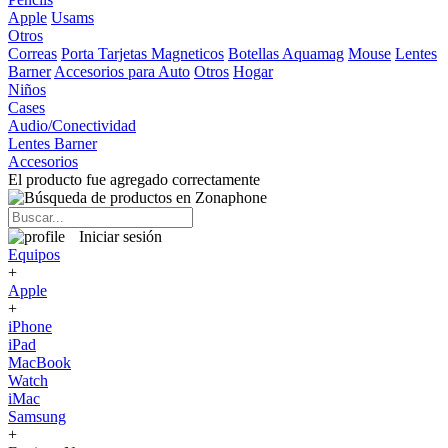
Apple
Usams
Otros
Correas
Porta Tarjetas Magneticos
Botellas Aquamag
Mouse
Lentes
Barner
Accesorios para Auto
Otros
Hogar
Niños
Cases
Audio/Conectividad
Lentes Barner
Accesorios
El producto fue agregado correctamente
Iniciar sesión
Equipos
+
Apple
+
iPhone
iPad
MacBook
Watch
iMac
Samsung
+