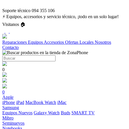
Soporte técnico 094 355 106
⚡ Equipos, accesorios y servicio técnico, ¡todo en un solo lugar!
Visitanos 🏠
Reparaciones
Equipos
Accesorios
Ofertas
Locales
Nosotros
Contacto
0
0
Apple
iPhone
iPad
MacBook
Watch
iMac
Samsung
Equipos Nuevos
Galaxy Watch
Buds
SMART TV
Mibro
Seminuevos
Notebooks