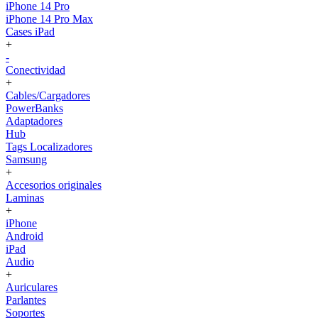
iPhone 14 Pro
iPhone 14 Pro Max
Cases iPad
+
-
Conectividad
+
Cables/Cargadores
PowerBanks
Adaptadores
Hub
Tags Localizadores
Samsung
+
Accesorios originales
Laminas
+
iPhone
Android
iPad
Audio
+
Auriculares
Parlantes
Soportes