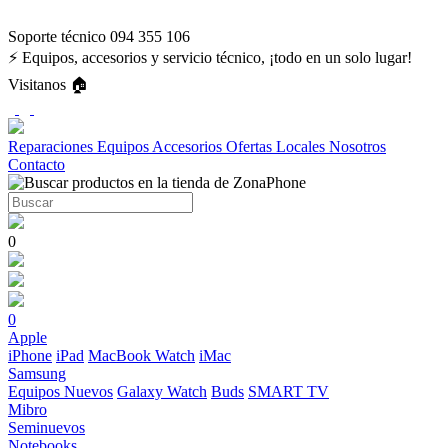
Soporte técnico 094 355 106
⚡ Equipos, accesorios y servicio técnico, ¡todo en un solo lugar!
Visitanos 🏠
Reparaciones
Equipos
Accesorios
Ofertas
Locales
Nosotros
Contacto
0
0
Apple
iPhone
iPad
MacBook
Watch
iMac
Samsung
Equipos Nuevos
Galaxy Watch
Buds
SMART TV
Mibro
Seminuevos
Notebooks