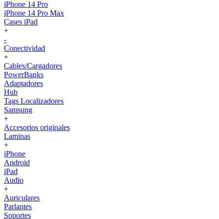
iPhone 14 Pro
iPhone 14 Pro Max
Cases iPad
+
-
Conectividad
+
Cables/Cargadores
PowerBanks
Adaptadores
Hub
Tags Localizadores
Samsung
+
Accesorios originales
Laminas
+
iPhone
Android
iPad
Audio
+
Auriculares
Parlantes
Soportes