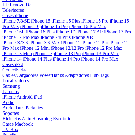
HP
Lenovo
Dell
Televisores
Cases iPhone
iPhone 7/8/SE
iPhone 15
iPhone 15 Plus
iPhone 15 Pro
iPhone 15
Pro Max
iPhone 16
iPhone 16 Pro
iPhone 16 Pro Max
iPhone 16E
iPhone 16 Plus
iPhone 17
iPhone 17 Air
iPhone 17 Pro
iPhone 17 Pro Max
iPhone 7/8 Plus
iPhone XR
iPhone X/XS
iPhone XS Max
iPhone 11
iPhone 11 Pro
iPhone 11
Pro Max
iPhone 12 Mini
iPhone 12/12 Pro
iPhone 12 Pro Max
iPhone 13 Mini
iPhone 13
iPhone 13 Pro
iPhone 13 Pro Max
iPhone 14
iPhone 14 Plus
iPhone 14 Pro
iPhone 14 Pro Max
Cases iPad
Conectividad
Cables/Cargadores
PowerBanks
Adaptadores
Hub
Tags
Localizadores
Samsung
Laminas
iPhone
Android
iPad
Audio
Auriculares
Parlantes
Soportes
Bicicletas
Auto
Streaming
Escritorio
Cases Macbook
TV Box
Pencils