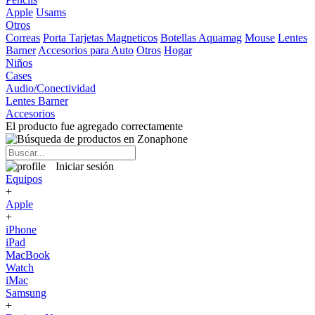
Apple
Usams
Otros
Correas
Porta Tarjetas Magneticos
Botellas Aquamag
Mouse
Lentes
Barner
Accesorios para Auto
Otros
Hogar
Niños
Cases
Audio/Conectividad
Lentes Barner
Accesorios
El producto fue agregado correctamente
Iniciar sesión
Equipos
+
Apple
+
iPhone
iPad
MacBook
Watch
iMac
Samsung
+