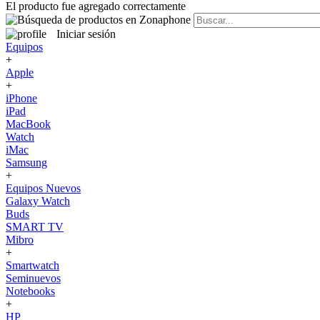
El producto fue agregado correctamente
Iniciar sesión
Equipos
+
Apple
+
iPhone
iPad
MacBook
Watch
iMac
Samsung
+
Equipos Nuevos
Galaxy Watch
Buds
SMART TV
Mibro
+
Smartwatch
Seminuevos
Notebooks
+
HP