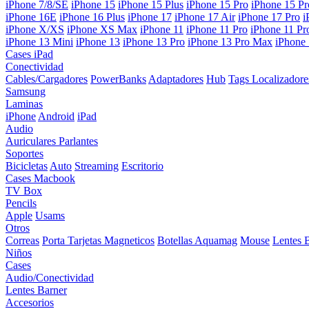
iPhone 7/8/SE
iPhone 15
iPhone 15 Plus
iPhone 15 Pro
iPhone 15 P
iPhone 16E
iPhone 16 Plus
iPhone 17
iPhone 17 Air
iPhone 17 Pro
i
iPhone X/XS
iPhone XS Max
iPhone 11
iPhone 11 Pro
iPhone 11 P
iPhone 13 Mini
iPhone 13
iPhone 13 Pro
iPhone 13 Pro Max
iPhone
Cases iPad
Conectividad
Cables/Cargadores
PowerBanks
Adaptadores
Hub
Tags Localizadore
Samsung
Laminas
iPhone
Android
iPad
Audio
Auriculares
Parlantes
Soportes
Bicicletas
Auto
Streaming
Escritorio
Cases Macbook
TV Box
Pencils
Apple
Usams
Otros
Correas
Porta Tarjetas Magneticos
Botellas Aquamag
Mouse
Lentes 
Niños
Cases
Audio/Conectividad
Lentes Barner
Accesorios