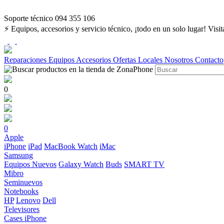
Soporte técnico 094 355 106
⚡ Equipos, accesorios y servicio técnico, ¡todo en un solo lugar! Visi
Reparaciones
Equipos
Accesorios
Ofertas
Locales
Nosotros
Contacto
0
0
Apple
iPhone
iPad
MacBook
Watch
iMac
Samsung
Equipos Nuevos
Galaxy Watch
Buds
SMART TV
Mibro
Seminuevos
Notebooks
HP
Lenovo
Dell
Televisores
Cases iPhone