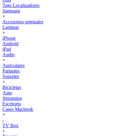
Tags Localizadores
Samsung
+
Accesorios originales
Laminas
+
iPhone
Android
iPad
Audio
+
Auriculares
Parlantes
Soportes
+
Bicicletas
Auto
Streaming
Escritorio
Cases Macbook
+
-
TV Box
+