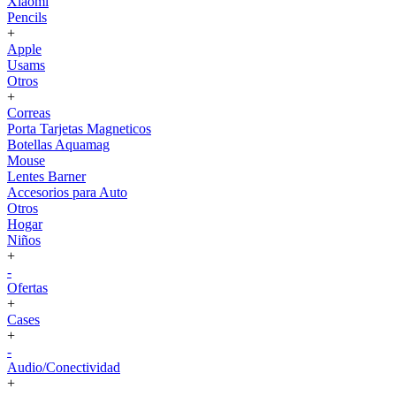
Xiaomi
Pencils
+
Apple
Usams
Otros
+
Correas
Porta Tarjetas Magneticos
Botellas Aquamag
Mouse
Lentes Barner
Accesorios para Auto
Otros
Hogar
Niños
+
-
Ofertas
+
Cases
+
-
Audio/Conectividad
+