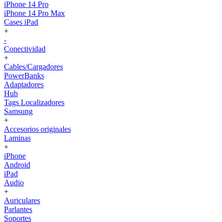
iPhone 14 Pro
iPhone 14 Pro Max
Cases iPad
+
-
Conectividad
+
Cables/Cargadores
PowerBanks
Adaptadores
Hub
Tags Localizadores
Samsung
+
Accesorios originales
Laminas
+
iPhone
Android
iPad
Audio
+
Auriculares
Parlantes
Soportes