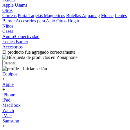
Apple
Usams
Otros
Correas
Porta Tarjetas Magneticos
Botellas Aquamag
Mouse
Lentes
Barner
Accesorios para Auto
Otros
Hogar
Niños
Cases
Audio/Conectividad
Lentes Barner
Accesorios
El producto fue agregado correctamente
Iniciar sesión
Equipos
+
Apple
+
iPhone
iPad
MacBook
Watch
iMac
Samsung
+