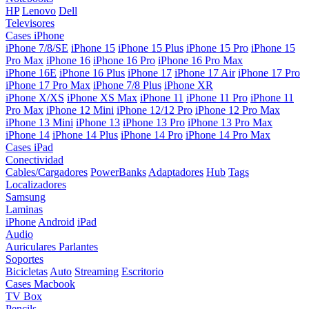
HP
Lenovo
Dell
Televisores
Cases iPhone
iPhone 7/8/SE
iPhone 15
iPhone 15 Plus
iPhone 15 Pro
iPhone 15
Pro Max
iPhone 16
iPhone 16 Pro
iPhone 16 Pro Max
iPhone 16E
iPhone 16 Plus
iPhone 17
iPhone 17 Air
iPhone 17 Pro
iPhone 17 Pro Max
iPhone 7/8 Plus
iPhone XR
iPhone X/XS
iPhone XS Max
iPhone 11
iPhone 11 Pro
iPhone 11
Pro Max
iPhone 12 Mini
iPhone 12/12 Pro
iPhone 12 Pro Max
iPhone 13 Mini
iPhone 13
iPhone 13 Pro
iPhone 13 Pro Max
iPhone 14
iPhone 14 Plus
iPhone 14 Pro
iPhone 14 Pro Max
Cases iPad
Conectividad
Cables/Cargadores
PowerBanks
Adaptadores
Hub
Tags
Localizadores
Samsung
Laminas
iPhone
Android
iPad
Audio
Auriculares
Parlantes
Soportes
Bicicletas
Auto
Streaming
Escritorio
Cases Macbook
TV Box
Pencils