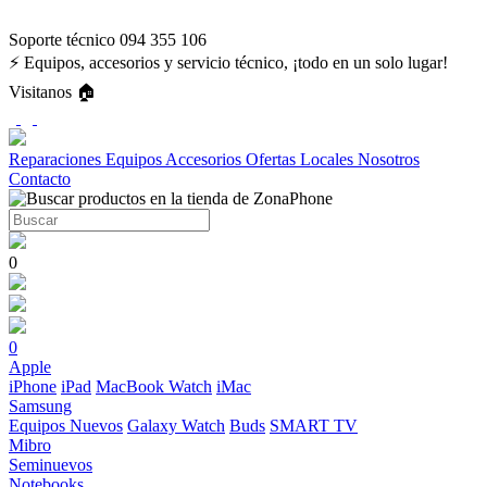
Soporte técnico 094 355 106
⚡ Equipos, accesorios y servicio técnico, ¡todo en un solo lugar!
Visitanos 🏠
Reparaciones
Equipos
Accesorios
Ofertas
Locales
Nosotros
Contacto
0
0
Apple
iPhone
iPad
MacBook
Watch
iMac
Samsung
Equipos Nuevos
Galaxy Watch
Buds
SMART TV
Mibro
Seminuevos
Notebooks