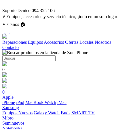
Soporte técnico 094 355 106
⚡ Equipos, accesorios y servicio técnico, ¡todo en un solo lugar!
Visitanos 🏠
Reparaciones
Equipos
Accesorios
Ofertas
Locales
Nosotros
Contacto
0
0
Apple
iPhone
iPad
MacBook
Watch
iMac
Samsung
Equipos Nuevos
Galaxy Watch
Buds
SMART TV
Mibro
Seminuevos
Notebooks