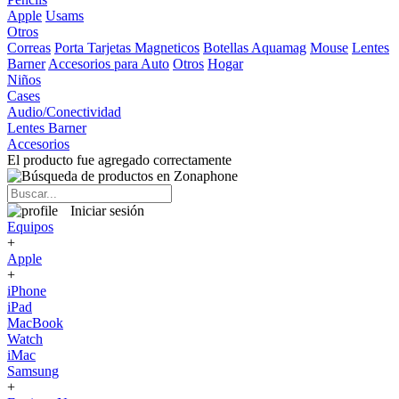
Apple
Usams
Otros
Correas
Porta Tarjetas Magneticos
Botellas Aquamag
Mouse
Lentes
Barner
Accesorios para Auto
Otros
Hogar
Niños
Cases
Audio/Conectividad
Lentes Barner
Accesorios
El producto fue agregado correctamente
Iniciar sesión
Equipos
+
Apple
+
iPhone
iPad
MacBook
Watch
iMac
Samsung
+