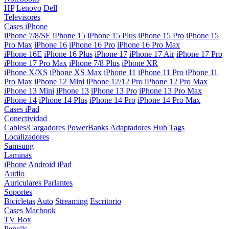
HP
Lenovo
Dell
Televisores
Cases iPhone
iPhone 7/8/SE
iPhone 15
iPhone 15 Plus
iPhone 15 Pro
iPhone 15
Pro Max
iPhone 16
iPhone 16 Pro
iPhone 16 Pro Max
iPhone 16E
iPhone 16 Plus
iPhone 17
iPhone 17 Air
iPhone 17 Pro
iPhone 17 Pro Max
iPhone 7/8 Plus
iPhone XR
iPhone X/XS
iPhone XS Max
iPhone 11
iPhone 11 Pro
iPhone 11
Pro Max
iPhone 12 Mini
iPhone 12/12 Pro
iPhone 12 Pro Max
iPhone 13 Mini
iPhone 13
iPhone 13 Pro
iPhone 13 Pro Max
iPhone 14
iPhone 14 Plus
iPhone 14 Pro
iPhone 14 Pro Max
Cases iPad
Conectividad
Cables/Cargadores
PowerBanks
Adaptadores
Hub
Tags
Localizadores
Samsung
Laminas
iPhone
Android
iPad
Audio
Auriculares
Parlantes
Soportes
Bicicletas
Auto
Streaming
Escritorio
Cases Macbook
TV Box
Pencils