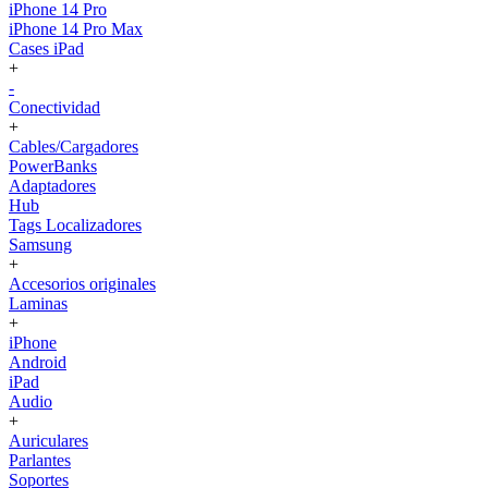
iPhone 14 Pro
iPhone 14 Pro Max
Cases iPad
+
-
Conectividad
+
Cables/Cargadores
PowerBanks
Adaptadores
Hub
Tags Localizadores
Samsung
+
Accesorios originales
Laminas
+
iPhone
Android
iPad
Audio
+
Auriculares
Parlantes
Soportes