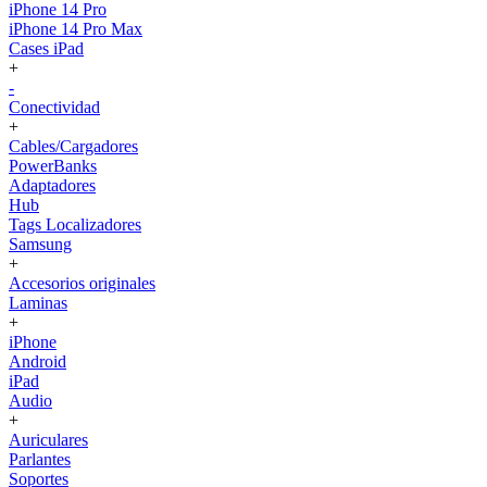
iPhone 14 Pro
iPhone 14 Pro Max
Cases iPad
+
-
Conectividad
+
Cables/Cargadores
PowerBanks
Adaptadores
Hub
Tags Localizadores
Samsung
+
Accesorios originales
Laminas
+
iPhone
Android
iPad
Audio
+
Auriculares
Parlantes
Soportes