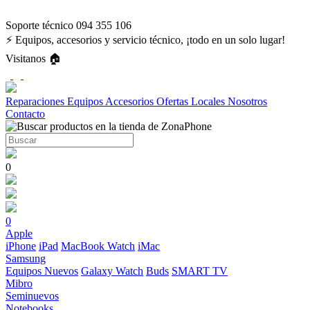
Soporte técnico 094 355 106
⚡ Equipos, accesorios y servicio técnico, ¡todo en un solo lugar!
Visitanos 🏠
Reparaciones
Equipos
Accesorios
Ofertas
Locales
Nosotros
Contacto
0
0
Apple
iPhone
iPad
MacBook
Watch
iMac
Samsung
Equipos Nuevos
Galaxy Watch
Buds
SMART TV
Mibro
Seminuevos
Notebooks