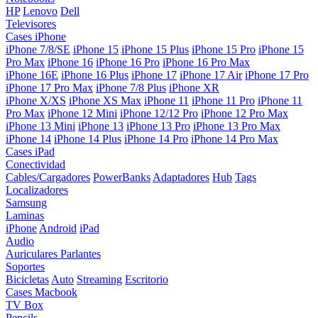
HP
Lenovo
Dell
Televisores
Cases iPhone
iPhone 7/8/SE
iPhone 15
iPhone 15 Plus
iPhone 15 Pro
iPhone 15
Pro Max
iPhone 16
iPhone 16 Pro
iPhone 16 Pro Max
iPhone 16E
iPhone 16 Plus
iPhone 17
iPhone 17 Air
iPhone 17 Pro
iPhone 17 Pro Max
iPhone 7/8 Plus
iPhone XR
iPhone X/XS
iPhone XS Max
iPhone 11
iPhone 11 Pro
iPhone 11
Pro Max
iPhone 12 Mini
iPhone 12/12 Pro
iPhone 12 Pro Max
iPhone 13 Mini
iPhone 13
iPhone 13 Pro
iPhone 13 Pro Max
iPhone 14
iPhone 14 Plus
iPhone 14 Pro
iPhone 14 Pro Max
Cases iPad
Conectividad
Cables/Cargadores
PowerBanks
Adaptadores
Hub
Tags
Localizadores
Samsung
Laminas
iPhone
Android
iPad
Audio
Auriculares
Parlantes
Soportes
Bicicletas
Auto
Streaming
Escritorio
Cases Macbook
TV Box
Pencils