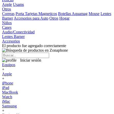
Apple
Usams
Otros
Correas
Porta Tarjetas Magneticos
Botellas Aquamag
Mouse
Lentes
Barner
Accesorios para Auto
Otros
Hogar
Niños
Cases
Audio/Conectividad
Lentes Barner
Accesorios
El producto fue agregado correctamente
Iniciar sesión
Equipos
+
Apple
+
iPhone
iPad
MacBook
Watch
iMac
Samsung
+