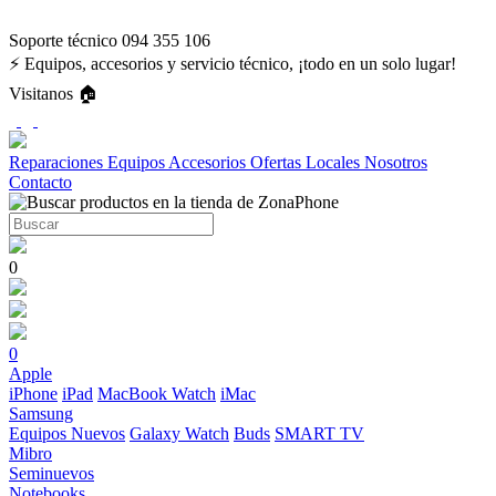
Soporte técnico 094 355 106
⚡ Equipos, accesorios y servicio técnico, ¡todo en un solo lugar!
Visitanos 🏠
Reparaciones
Equipos
Accesorios
Ofertas
Locales
Nosotros
Contacto
0
0
Apple
iPhone
iPad
MacBook
Watch
iMac
Samsung
Equipos Nuevos
Galaxy Watch
Buds
SMART TV
Mibro
Seminuevos
Notebooks