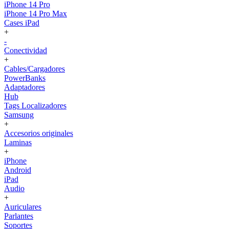
iPhone 14 Pro
iPhone 14 Pro Max
Cases iPad
+
-
Conectividad
+
Cables/Cargadores
PowerBanks
Adaptadores
Hub
Tags Localizadores
Samsung
+
Accesorios originales
Laminas
+
iPhone
Android
iPad
Audio
+
Auriculares
Parlantes
Soportes