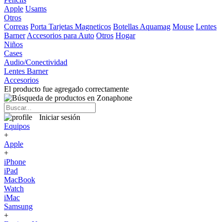
Apple
Usams
Otros
Correas
Porta Tarjetas Magneticos
Botellas Aquamag
Mouse
Lentes
Barner
Accesorios para Auto
Otros
Hogar
Niños
Cases
Audio/Conectividad
Lentes Barner
Accesorios
El producto fue agregado correctamente
Iniciar sesión
Equipos
+
Apple
+
iPhone
iPad
MacBook
Watch
iMac
Samsung
+