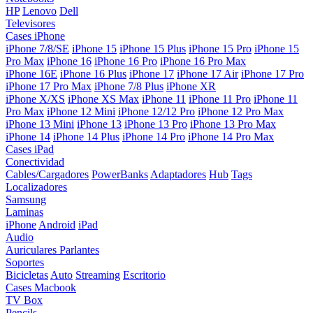
HP
Lenovo
Dell
Televisores
Cases iPhone
iPhone 7/8/SE
iPhone 15
iPhone 15 Plus
iPhone 15 Pro
iPhone 15
Pro Max
iPhone 16
iPhone 16 Pro
iPhone 16 Pro Max
iPhone 16E
iPhone 16 Plus
iPhone 17
iPhone 17 Air
iPhone 17 Pro
iPhone 17 Pro Max
iPhone 7/8 Plus
iPhone XR
iPhone X/XS
iPhone XS Max
iPhone 11
iPhone 11 Pro
iPhone 11
Pro Max
iPhone 12 Mini
iPhone 12/12 Pro
iPhone 12 Pro Max
iPhone 13 Mini
iPhone 13
iPhone 13 Pro
iPhone 13 Pro Max
iPhone 14
iPhone 14 Plus
iPhone 14 Pro
iPhone 14 Pro Max
Cases iPad
Conectividad
Cables/Cargadores
PowerBanks
Adaptadores
Hub
Tags
Localizadores
Samsung
Laminas
iPhone
Android
iPad
Audio
Auriculares
Parlantes
Soportes
Bicicletas
Auto
Streaming
Escritorio
Cases Macbook
TV Box
Pencils