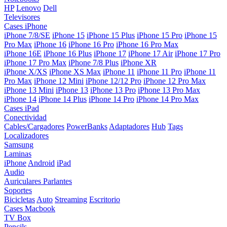
HP
Lenovo
Dell
Televisores
Cases iPhone
iPhone 7/8/SE
iPhone 15
iPhone 15 Plus
iPhone 15 Pro
iPhone 15
Pro Max
iPhone 16
iPhone 16 Pro
iPhone 16 Pro Max
iPhone 16E
iPhone 16 Plus
iPhone 17
iPhone 17 Air
iPhone 17 Pro
iPhone 17 Pro Max
iPhone 7/8 Plus
iPhone XR
iPhone X/XS
iPhone XS Max
iPhone 11
iPhone 11 Pro
iPhone 11
Pro Max
iPhone 12 Mini
iPhone 12/12 Pro
iPhone 12 Pro Max
iPhone 13 Mini
iPhone 13
iPhone 13 Pro
iPhone 13 Pro Max
iPhone 14
iPhone 14 Plus
iPhone 14 Pro
iPhone 14 Pro Max
Cases iPad
Conectividad
Cables/Cargadores
PowerBanks
Adaptadores
Hub
Tags
Localizadores
Samsung
Laminas
iPhone
Android
iPad
Audio
Auriculares
Parlantes
Soportes
Bicicletas
Auto
Streaming
Escritorio
Cases Macbook
TV Box
Pencils