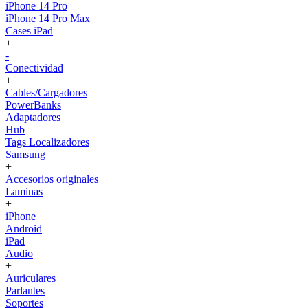
iPhone 14 Pro
iPhone 14 Pro Max
Cases iPad
+
-
Conectividad
+
Cables/Cargadores
PowerBanks
Adaptadores
Hub
Tags Localizadores
Samsung
+
Accesorios originales
Laminas
+
iPhone
Android
iPad
Audio
+
Auriculares
Parlantes
Soportes