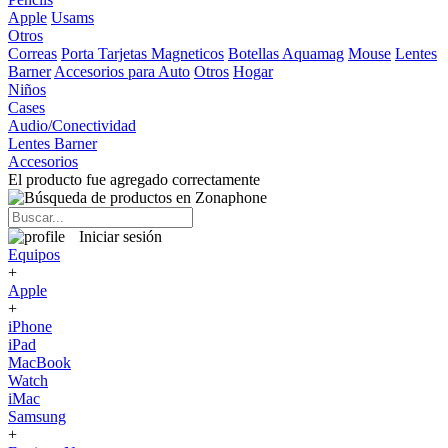
Apple
Usams
Otros
Correas
Porta Tarjetas Magneticos
Botellas Aquamag
Mouse
Lentes
Barner
Accesorios para Auto
Otros
Hogar
Niños
Cases
Audio/Conectividad
Lentes Barner
Accesorios
El producto fue agregado correctamente
Iniciar sesión
Equipos
+
Apple
+
iPhone
iPad
MacBook
Watch
iMac
Samsung
+