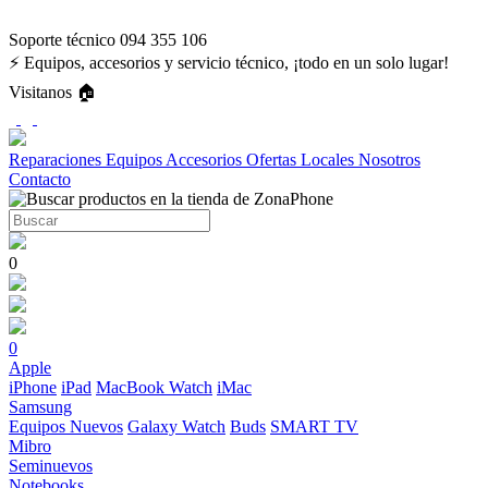
Soporte técnico 094 355 106
⚡ Equipos, accesorios y servicio técnico, ¡todo en un solo lugar!
Visitanos 🏠
Reparaciones
Equipos
Accesorios
Ofertas
Locales
Nosotros
Contacto
0
0
Apple
iPhone
iPad
MacBook
Watch
iMac
Samsung
Equipos Nuevos
Galaxy Watch
Buds
SMART TV
Mibro
Seminuevos
Notebooks