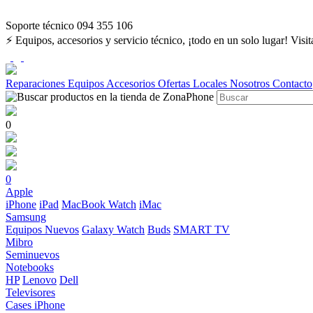
Soporte técnico 094 355 106
⚡ Equipos, accesorios y servicio técnico, ¡todo en un solo lugar! Visi
Reparaciones
Equipos
Accesorios
Ofertas
Locales
Nosotros
Contacto
0
0
Apple
iPhone
iPad
MacBook
Watch
iMac
Samsung
Equipos Nuevos
Galaxy Watch
Buds
SMART TV
Mibro
Seminuevos
Notebooks
HP
Lenovo
Dell
Televisores
Cases iPhone