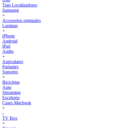
Tags Localizadores
Samsung
+
Accesorios originales
Laminas
+
iPhone
Android
iPad
Audio
+
Auriculares
Parlantes
Soportes
+
Bicicletas
Auto
Streaming
Escritorio
Cases Macbook
+
-
TV Box
+