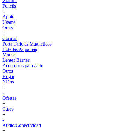
Xiaomi
Pencils
+
Apple
Usams
Otros
+
Correas
Porta Tarjetas Magneticos
Botellas Aquamag
Mouse
Lentes Barner
Accesorios para Auto
Otros
Hogar
Niños
+
-
Ofertas
+
Cases
+
-
Audio/Conectividad
+