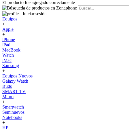
El producto fue agregado correctamente
Iniciar sesión
Equipos
+
Apple
+
iPhone
iPad
MacBook
Watch
iMac
Samsung
+
Equipos Nuevos
Galaxy Watch
Buds
SMART TV
Mibro
+
Smartwatch
Seminuevos
Notebooks
+
HP