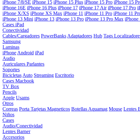
iPhone 7/8/SE
iPhone 15
iPhone 15 Plus
iPhone 15 Pro
iPhone 15 P
iPhone 16E
iPhone 16 Plus
iPhone 17
iPhone 17 Air
iPhone 17 Pro
i
iPhone X/XS
iPhone XS Max
iPhone 11
iPhone 11 Pro
iPhone 11 P
iPhone 13 Mini
iPhone 13
iPhone 13 Pro
iPhone 13 Pro Max
iPhone
Cases iPad
Conectividad
Cables/Cargadores
PowerBanks
Adaptadores
Hub
Tags Localizadore
Samsung
Laminas
iPhone
Android
iPad
Audio
Auriculares
Parlantes
Soportes
Bicicletas
Auto
Streaming
Escritorio
Cases Macbook
TV Box
Pencils
Apple
Usams
Otros
Correas
Porta Tarjetas Magneticos
Botellas Aquamag
Mouse
Lentes 
Niños
Cases
Audio/Conectividad
Lentes Barner
Accesorios