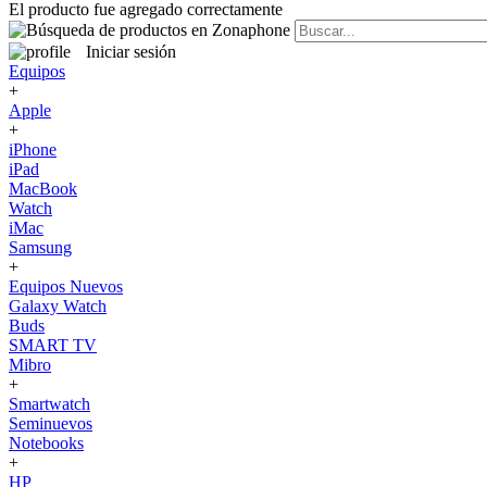
El producto fue agregado correctamente
Iniciar sesión
Equipos
+
Apple
+
iPhone
iPad
MacBook
Watch
iMac
Samsung
+
Equipos Nuevos
Galaxy Watch
Buds
SMART TV
Mibro
+
Smartwatch
Seminuevos
Notebooks
+
HP