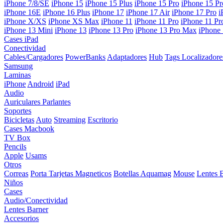
iPhone 7/8/SE
iPhone 15
iPhone 15 Plus
iPhone 15 Pro
iPhone 15 P
iPhone 16E
iPhone 16 Plus
iPhone 17
iPhone 17 Air
iPhone 17 Pro
i
iPhone X/XS
iPhone XS Max
iPhone 11
iPhone 11 Pro
iPhone 11 P
iPhone 13 Mini
iPhone 13
iPhone 13 Pro
iPhone 13 Pro Max
iPhone
Cases iPad
Conectividad
Cables/Cargadores
PowerBanks
Adaptadores
Hub
Tags Localizadore
Samsung
Laminas
iPhone
Android
iPad
Audio
Auriculares
Parlantes
Soportes
Bicicletas
Auto
Streaming
Escritorio
Cases Macbook
TV Box
Pencils
Apple
Usams
Otros
Correas
Porta Tarjetas Magneticos
Botellas Aquamag
Mouse
Lentes 
Niños
Cases
Audio/Conectividad
Lentes Barner
Accesorios