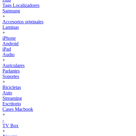
Tags Localizadores
Samsung
+
Accesorios originales
Laminas
+
iPhone
Android
iPad
Audio
+
Auriculares
Parlantes
Soportes
+
Bicicletas
Auto
Streaming
Escritorio
Cases Macbook
+
-
TV Box
+