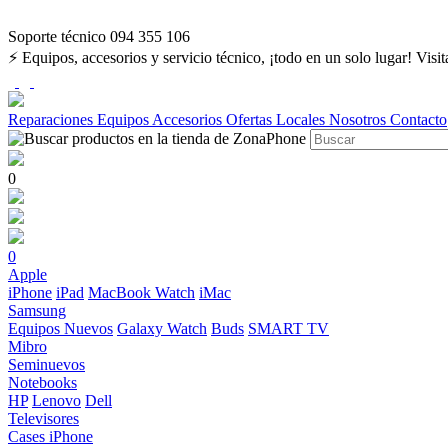
Soporte técnico 094 355 106
⚡ Equipos, accesorios y servicio técnico, ¡todo en un solo lugar! Visi
Reparaciones
Equipos
Accesorios
Ofertas
Locales
Nosotros
Contacto
0
0
Apple
iPhone
iPad
MacBook
Watch
iMac
Samsung
Equipos Nuevos
Galaxy Watch
Buds
SMART TV
Mibro
Seminuevos
Notebooks
HP
Lenovo
Dell
Televisores
Cases iPhone