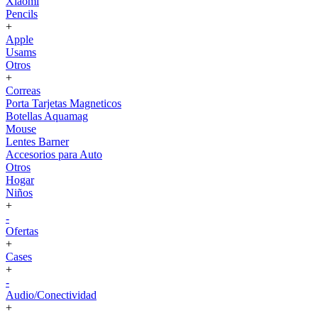
Xiaomi
Pencils
+
Apple
Usams
Otros
+
Correas
Porta Tarjetas Magneticos
Botellas Aquamag
Mouse
Lentes Barner
Accesorios para Auto
Otros
Hogar
Niños
+
-
Ofertas
+
Cases
+
-
Audio/Conectividad
+