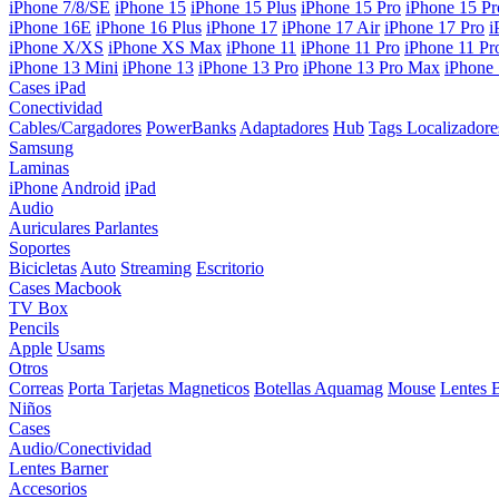
iPhone 7/8/SE
iPhone 15
iPhone 15 Plus
iPhone 15 Pro
iPhone 15 P
iPhone 16E
iPhone 16 Plus
iPhone 17
iPhone 17 Air
iPhone 17 Pro
i
iPhone X/XS
iPhone XS Max
iPhone 11
iPhone 11 Pro
iPhone 11 P
iPhone 13 Mini
iPhone 13
iPhone 13 Pro
iPhone 13 Pro Max
iPhone
Cases iPad
Conectividad
Cables/Cargadores
PowerBanks
Adaptadores
Hub
Tags Localizadore
Samsung
Laminas
iPhone
Android
iPad
Audio
Auriculares
Parlantes
Soportes
Bicicletas
Auto
Streaming
Escritorio
Cases Macbook
TV Box
Pencils
Apple
Usams
Otros
Correas
Porta Tarjetas Magneticos
Botellas Aquamag
Mouse
Lentes 
Niños
Cases
Audio/Conectividad
Lentes Barner
Accesorios