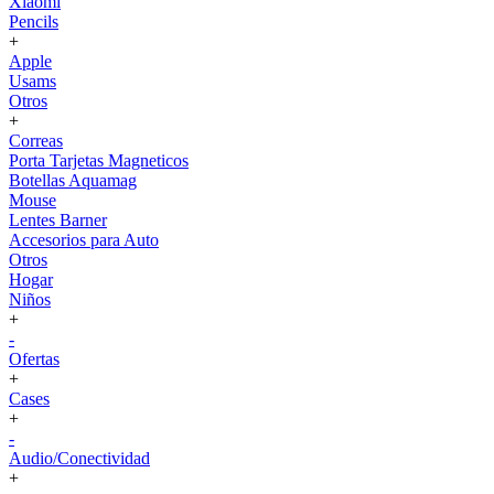
Xiaomi
Pencils
+
Apple
Usams
Otros
+
Correas
Porta Tarjetas Magneticos
Botellas Aquamag
Mouse
Lentes Barner
Accesorios para Auto
Otros
Hogar
Niños
+
-
Ofertas
+
Cases
+
-
Audio/Conectividad
+