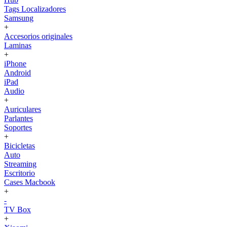
Tags Localizadores
Samsung
+
Accesorios originales
Laminas
+
iPhone
Android
iPad
Audio
+
Auriculares
Parlantes
Soportes
+
Bicicletas
Auto
Streaming
Escritorio
Cases Macbook
+
-
TV Box
+