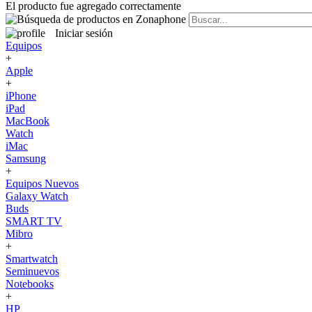
El producto fue agregado correctamente
Iniciar sesión
Equipos
+
Apple
+
iPhone
iPad
MacBook
Watch
iMac
Samsung
+
Equipos Nuevos
Galaxy Watch
Buds
SMART TV
Mibro
+
Smartwatch
Seminuevos
Notebooks
+
HP