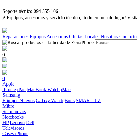
Soporte técnico 094 355 106
⚡ Equipos, accesorios y servicio técnico, ¡todo en un solo lugar! Visi
Reparaciones
Equipos
Accesorios
Ofertas
Locales
Nosotros
Contacto
0
0
Apple
iPhone
iPad
MacBook
Watch
iMac
Samsung
Equipos Nuevos
Galaxy Watch
Buds
SMART TV
Mibro
Seminuevos
Notebooks
HP
Lenovo
Dell
Televisores
Cases iPhone