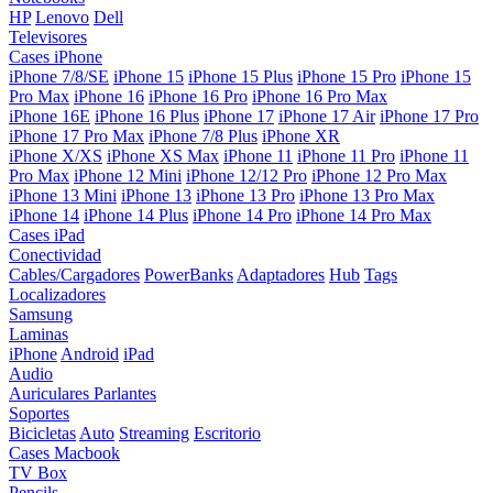
HP
Lenovo
Dell
Televisores
Cases iPhone
iPhone 7/8/SE
iPhone 15
iPhone 15 Plus
iPhone 15 Pro
iPhone 15
Pro Max
iPhone 16
iPhone 16 Pro
iPhone 16 Pro Max
iPhone 16E
iPhone 16 Plus
iPhone 17
iPhone 17 Air
iPhone 17 Pro
iPhone 17 Pro Max
iPhone 7/8 Plus
iPhone XR
iPhone X/XS
iPhone XS Max
iPhone 11
iPhone 11 Pro
iPhone 11
Pro Max
iPhone 12 Mini
iPhone 12/12 Pro
iPhone 12 Pro Max
iPhone 13 Mini
iPhone 13
iPhone 13 Pro
iPhone 13 Pro Max
iPhone 14
iPhone 14 Plus
iPhone 14 Pro
iPhone 14 Pro Max
Cases iPad
Conectividad
Cables/Cargadores
PowerBanks
Adaptadores
Hub
Tags
Localizadores
Samsung
Laminas
iPhone
Android
iPad
Audio
Auriculares
Parlantes
Soportes
Bicicletas
Auto
Streaming
Escritorio
Cases Macbook
TV Box
Pencils