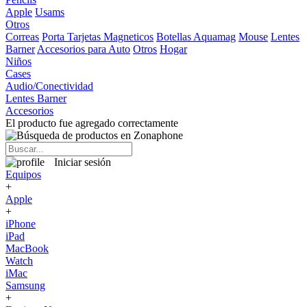
Apple
Usams
Otros
Correas
Porta Tarjetas Magneticos
Botellas Aquamag
Mouse
Lentes
Barner
Accesorios para Auto
Otros
Hogar
Niños
Cases
Audio/Conectividad
Lentes Barner
Accesorios
El producto fue agregado correctamente
Iniciar sesión
Equipos
+
Apple
+
iPhone
iPad
MacBook
Watch
iMac
Samsung
+