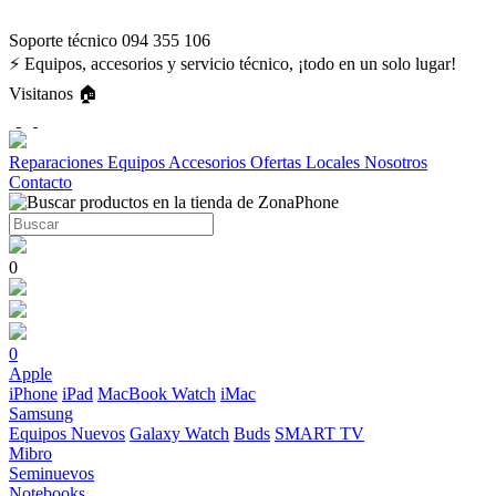
Soporte técnico 094 355 106
⚡ Equipos, accesorios y servicio técnico, ¡todo en un solo lugar!
Visitanos 🏠
Reparaciones
Equipos
Accesorios
Ofertas
Locales
Nosotros
Contacto
0
0
Apple
iPhone
iPad
MacBook
Watch
iMac
Samsung
Equipos Nuevos
Galaxy Watch
Buds
SMART TV
Mibro
Seminuevos
Notebooks