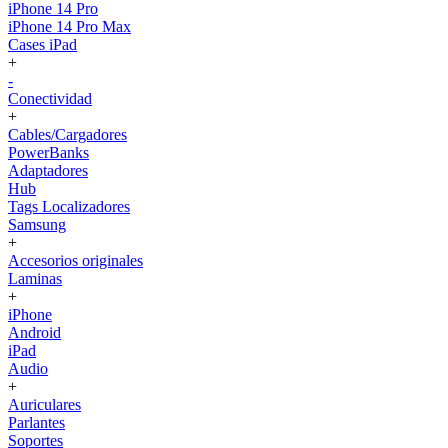
iPhone 14 Pro
iPhone 14 Pro Max
Cases iPad
+
-
Conectividad
+
Cables/Cargadores
PowerBanks
Adaptadores
Hub
Tags Localizadores
Samsung
+
Accesorios originales
Laminas
+
iPhone
Android
iPad
Audio
+
Auriculares
Parlantes
Soportes