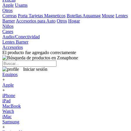
Apple
Usams
Otros
Correas
Porta Tarjetas Magneticos
Botellas Aquamag
Mouse
Lentes
Barner
Accesorios para Auto
Otros
Hogar
Niños
Cases
Audio/Conectividad
Lentes Barner
Accesorios
El producto fue agregado correctamente
Iniciar sesión
Equipos
+
Apple
+
iPhone
iPad
MacBook
Watch
iMac
Samsung
+