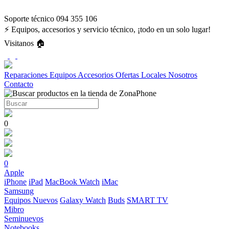
Soporte técnico 094 355 106
⚡ Equipos, accesorios y servicio técnico, ¡todo en un solo lugar!
Visitanos 🏠
Reparaciones
Equipos
Accesorios
Ofertas
Locales
Nosotros
Contacto
0
0
Apple
iPhone
iPad
MacBook
Watch
iMac
Samsung
Equipos Nuevos
Galaxy Watch
Buds
SMART TV
Mibro
Seminuevos
Notebooks