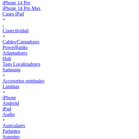
iPhone 14 Pro
iPhone 14 Pro Max
Cases iPad
+
-
Conectividad
+
Cables/Cargadores
PowerBanks
Adaptadores
Hub
Tags Localizadores
Samsung
+
Accesorios originales
Laminas
+
iPhone
Android
iPad
Audio
+
Auriculares
Parlantes
Soportes