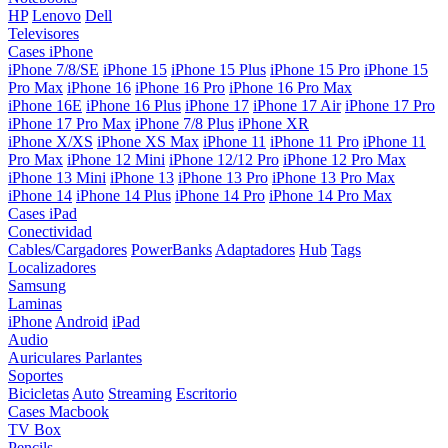
HP
Lenovo
Dell
Televisores
Cases iPhone
iPhone 7/8/SE
iPhone 15
iPhone 15 Plus
iPhone 15 Pro
iPhone 15
Pro Max
iPhone 16
iPhone 16 Pro
iPhone 16 Pro Max
iPhone 16E
iPhone 16 Plus
iPhone 17
iPhone 17 Air
iPhone 17 Pro
iPhone 17 Pro Max
iPhone 7/8 Plus
iPhone XR
iPhone X/XS
iPhone XS Max
iPhone 11
iPhone 11 Pro
iPhone 11
Pro Max
iPhone 12 Mini
iPhone 12/12 Pro
iPhone 12 Pro Max
iPhone 13 Mini
iPhone 13
iPhone 13 Pro
iPhone 13 Pro Max
iPhone 14
iPhone 14 Plus
iPhone 14 Pro
iPhone 14 Pro Max
Cases iPad
Conectividad
Cables/Cargadores
PowerBanks
Adaptadores
Hub
Tags
Localizadores
Samsung
Laminas
iPhone
Android
iPad
Audio
Auriculares
Parlantes
Soportes
Bicicletas
Auto
Streaming
Escritorio
Cases Macbook
TV Box
Pencils