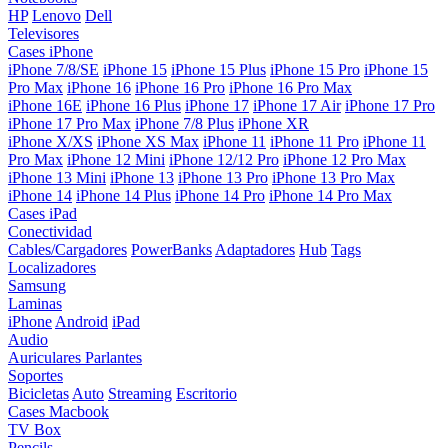
HP
Lenovo
Dell
Televisores
Cases iPhone
iPhone 7/8/SE
iPhone 15
iPhone 15 Plus
iPhone 15 Pro
iPhone 15
Pro Max
iPhone 16
iPhone 16 Pro
iPhone 16 Pro Max
iPhone 16E
iPhone 16 Plus
iPhone 17
iPhone 17 Air
iPhone 17 Pro
iPhone 17 Pro Max
iPhone 7/8 Plus
iPhone XR
iPhone X/XS
iPhone XS Max
iPhone 11
iPhone 11 Pro
iPhone 11
Pro Max
iPhone 12 Mini
iPhone 12/12 Pro
iPhone 12 Pro Max
iPhone 13 Mini
iPhone 13
iPhone 13 Pro
iPhone 13 Pro Max
iPhone 14
iPhone 14 Plus
iPhone 14 Pro
iPhone 14 Pro Max
Cases iPad
Conectividad
Cables/Cargadores
PowerBanks
Adaptadores
Hub
Tags
Localizadores
Samsung
Laminas
iPhone
Android
iPad
Audio
Auriculares
Parlantes
Soportes
Bicicletas
Auto
Streaming
Escritorio
Cases Macbook
TV Box
Pencils