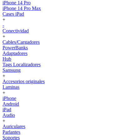
iPhone 14 Pro
iPhone 14 Pro Max
Cases iPad
+
-
Conectividad
+
Cables/Cargadores
PowerBanks
Adaptadores
Hub
Tags Localizadores
Samsung
+
Accesorios originales
Laminas
+
iPhone
Android
iPad
Audio
+
Auriculares
Parlantes
Soportes