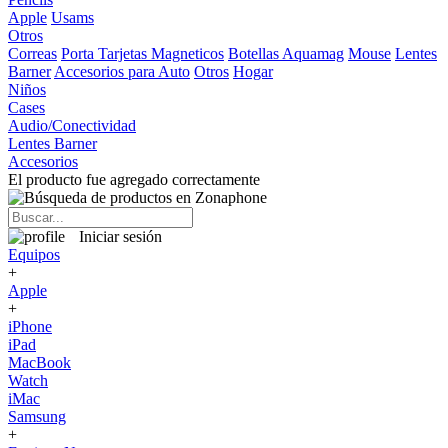
Apple
Usams
Otros
Correas
Porta Tarjetas Magneticos
Botellas Aquamag
Mouse
Lentes
Barner
Accesorios para Auto
Otros
Hogar
Niños
Cases
Audio/Conectividad
Lentes Barner
Accesorios
El producto fue agregado correctamente
Iniciar sesión
Equipos
+
Apple
+
iPhone
iPad
MacBook
Watch
iMac
Samsung
+