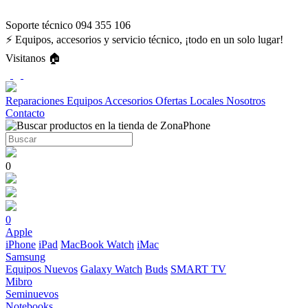
Soporte técnico 094 355 106
⚡ Equipos, accesorios y servicio técnico, ¡todo en un solo lugar!
Visitanos 🏠
Reparaciones
Equipos
Accesorios
Ofertas
Locales
Nosotros
Contacto
0
0
Apple
iPhone
iPad
MacBook
Watch
iMac
Samsung
Equipos Nuevos
Galaxy Watch
Buds
SMART TV
Mibro
Seminuevos
Notebooks