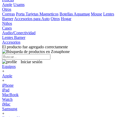
Apple
Usams
Otros
Correas
Porta Tarjetas Magneticos
Botellas Aquamag
Mouse
Lentes
Barner
Accesorios para Auto
Otros
Hogar
Niños
Cases
Audio/Conectividad
Lentes Barner
Accesorios
El producto fue agregado correctamente
Iniciar sesión
Equipos
+
Apple
+
iPhone
iPad
MacBook
Watch
iMac
Samsung
+