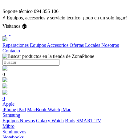
Soporte técnico 094 355 106
⚡ Equipos, accesorios y servicio técnico, ¡todo en un solo lugar!
Visitanos 🏠
Reparaciones
Equipos
Accesorios
Ofertas
Locales
Nosotros
Contacto
0
0
Apple
iPhone
iPad
MacBook
Watch
iMac
Samsung
Equipos Nuevos
Galaxy Watch
Buds
SMART TV
Mibro
Seminuevos
Notebooks