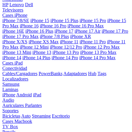
HP
Lenovo
Dell
Televisores
Cases iPhone
iPhone 7/8/SE
iPhone 15
iPhone 15 Plus
iPhone 15 Pro
iPhone 15
Pro Max
iPhone 16
iPhone 16 Pro
iPhone 16 Pro Max
iPhone 16E
iPhone 16 Plus
iPhone 17
iPhone 17 Air
iPhone 17 Pro
iPhone 17 Pro Max
iPhone 7/8 Plus
iPhone XR
iPhone X/XS
iPhone XS Max
iPhone 11
iPhone 11 Pro
iPhone 11
Pro Max
iPhone 12 Mini
iPhone 12/12 Pro
iPhone 12 Pro Max
iPhone 13 Mini
iPhone 13
iPhone 13 Pro
iPhone 13 Pro Max
iPhone 14
iPhone 14 Plus
iPhone 14 Pro
iPhone 14 Pro Max
Cases iPad
Conectividad
Cables/Cargadores
PowerBanks
Adaptadores
Hub
Tags
Localizadores
Samsung
Laminas
iPhone
Android
iPad
Audio
Auriculares
Parlantes
Soportes
Bicicletas
Auto
Streaming
Escritorio
Cases Macbook
TV Box
Pencils