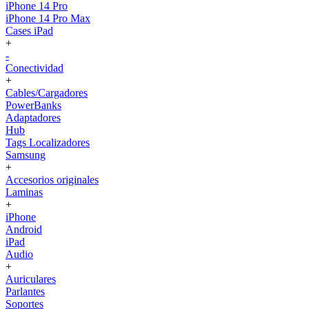
iPhone 14 Pro
iPhone 14 Pro Max
Cases iPad
+
-
Conectividad
+
Cables/Cargadores
PowerBanks
Adaptadores
Hub
Tags Localizadores
Samsung
+
Accesorios originales
Laminas
+
iPhone
Android
iPad
Audio
+
Auriculares
Parlantes
Soportes