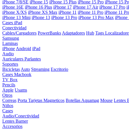
iPhone 7/8/SE
iPhone 15
iPhone 15 Plus
iPhone 15 Pro
iPhone 15 P
iPhone 16E
iPhone 16 Plus
iPhone 17
iPhone 17 Air
iPhone 17 Pro
i
iPhone X/XS
iPhone XS Max
iPhone 11
iPhone 11 Pro
iPhone 11 P
iPhone 13 Mini
iPhone 13
iPhone 13 Pro
iPhone 13 Pro Max
iPhone
Cases iPad
Conectividad
Cables/Cargadores
PowerBanks
Adaptadores
Hub
Tags Localizadore
Samsung
Laminas
iPhone
Android
iPad
Audio
Auriculares
Parlantes
Soportes
Bicicletas
Auto
Streaming
Escritorio
Cases Macbook
TV Box
Pencils
Apple
Usams
Otros
Correas
Porta Tarjetas Magneticos
Botellas Aquamag
Mouse
Lentes 
Niños
Cases
Audio/Conectividad
Lentes Barner
Accesorios