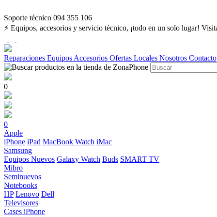
Soporte técnico 094 355 106
⚡ Equipos, accesorios y servicio técnico, ¡todo en un solo lugar! Visi
Reparaciones
Equipos
Accesorios
Ofertas
Locales
Nosotros
Contacto
0
0
Apple
iPhone
iPad
MacBook
Watch
iMac
Samsung
Equipos Nuevos
Galaxy Watch
Buds
SMART TV
Mibro
Seminuevos
Notebooks
HP
Lenovo
Dell
Televisores
Cases iPhone