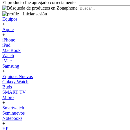
El producto fue agregado correctamente
Iniciar sesión
Equipos
+
Apple
+
iPhone
iPad
MacBook
Watch
iMac
Samsung
+
Equipos Nuevos
Galaxy Watch
Buds
SMART TV
Mibro
+
Smartwatch
Seminuevos
Notebooks
+
HP