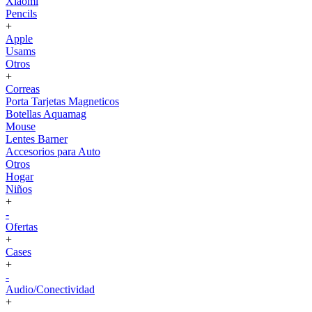
Xiaomi
Pencils
+
Apple
Usams
Otros
+
Correas
Porta Tarjetas Magneticos
Botellas Aquamag
Mouse
Lentes Barner
Accesorios para Auto
Otros
Hogar
Niños
+
-
Ofertas
+
Cases
+
-
Audio/Conectividad
+