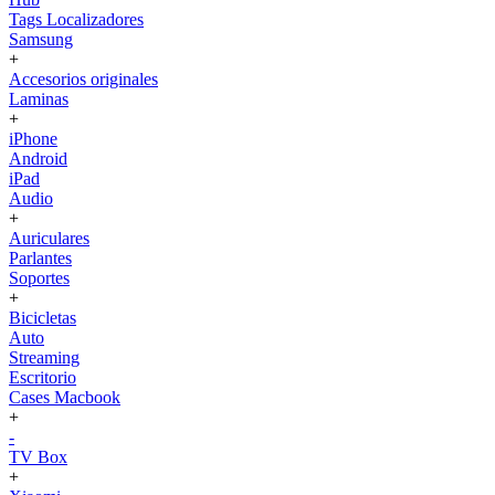
Tags Localizadores
Samsung
+
Accesorios originales
Laminas
+
iPhone
Android
iPad
Audio
+
Auriculares
Parlantes
Soportes
+
Bicicletas
Auto
Streaming
Escritorio
Cases Macbook
+
-
TV Box
+