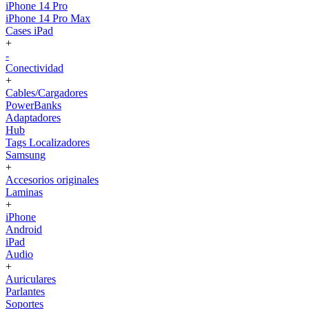
iPhone 14 Pro
iPhone 14 Pro Max
Cases iPad
+
-
Conectividad
+
Cables/Cargadores
PowerBanks
Adaptadores
Hub
Tags Localizadores
Samsung
+
Accesorios originales
Laminas
+
iPhone
Android
iPad
Audio
+
Auriculares
Parlantes
Soportes