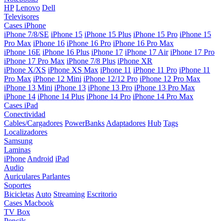
HP
Lenovo
Dell
Televisores
Cases iPhone
iPhone 7/8/SE
iPhone 15
iPhone 15 Plus
iPhone 15 Pro
iPhone 15
Pro Max
iPhone 16
iPhone 16 Pro
iPhone 16 Pro Max
iPhone 16E
iPhone 16 Plus
iPhone 17
iPhone 17 Air
iPhone 17 Pro
iPhone 17 Pro Max
iPhone 7/8 Plus
iPhone XR
iPhone X/XS
iPhone XS Max
iPhone 11
iPhone 11 Pro
iPhone 11
Pro Max
iPhone 12 Mini
iPhone 12/12 Pro
iPhone 12 Pro Max
iPhone 13 Mini
iPhone 13
iPhone 13 Pro
iPhone 13 Pro Max
iPhone 14
iPhone 14 Plus
iPhone 14 Pro
iPhone 14 Pro Max
Cases iPad
Conectividad
Cables/Cargadores
PowerBanks
Adaptadores
Hub
Tags
Localizadores
Samsung
Laminas
iPhone
Android
iPad
Audio
Auriculares
Parlantes
Soportes
Bicicletas
Auto
Streaming
Escritorio
Cases Macbook
TV Box
Pencils