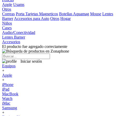
Apple
Usams
Otros
Correas
Porta Tarjetas Magneticos
Botellas Aquamag
Mouse
Lentes
Barner
Accesorios para Auto
Otros
Hogar
Niños
Cases
Audio/Conectividad
Lentes Barner
Accesorios
El producto fue agregado correctamente
Iniciar sesión
Equipos
+
Apple
+
iPhone
iPad
MacBook
Watch
iMac
Samsung
+