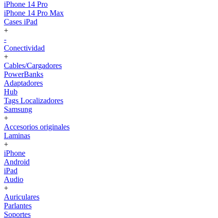
iPhone 14 Pro
iPhone 14 Pro Max
Cases iPad
+
-
Conectividad
+
Cables/Cargadores
PowerBanks
Adaptadores
Hub
Tags Localizadores
Samsung
+
Accesorios originales
Laminas
+
iPhone
Android
iPad
Audio
+
Auriculares
Parlantes
Soportes