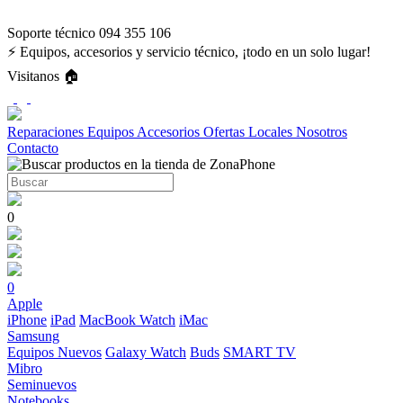
Soporte técnico 094 355 106
⚡ Equipos, accesorios y servicio técnico, ¡todo en un solo lugar!
Visitanos 🏠
Reparaciones
Equipos
Accesorios
Ofertas
Locales
Nosotros
Contacto
0
0
Apple
iPhone
iPad
MacBook
Watch
iMac
Samsung
Equipos Nuevos
Galaxy Watch
Buds
SMART TV
Mibro
Seminuevos
Notebooks