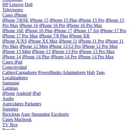
HP
Lenovo
Dell
Televisores
Cases iPhone
iPhone 7/8/SE
iPhone 15
iPhone 15 Plus
iPhone 15 Pro
iPhone 15
Pro Max
iPhone 16
iPhone 16 Pro
iPhone 16 Pro Max
iPhone 16E
iPhone 16 Plus
iPhone 17
iPhone 17 Air
iPhone 17 Pro
iPhone 17 Pro Max
iPhone 7/8 Plus
iPhone XR
iPhone X/XS
iPhone XS Max
iPhone 11
iPhone 11 Pro
iPhone 11
Pro Max
iPhone 12 Mini
iPhone 12/12 Pro
iPhone 12 Pro Max
iPhone 13 Mini
iPhone 13
iPhone 13 Pro
iPhone 13 Pro Max
iPhone 14
iPhone 14 Plus
iPhone 14 Pro
iPhone 14 Pro Max
Cases iPad
Conectividad
Cables/Cargadores
PowerBanks
Adaptadores
Hub
Tags
Localizadores
Samsung
Laminas
iPhone
Android
iPad
Audio
Auriculares
Parlantes
Soportes
Bicicletas
Auto
Streaming
Escritorio
Cases Macbook
TV Box
Pencils