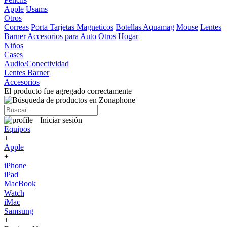
Apple
Usams
Otros
Correas
Porta Tarjetas Magneticos
Botellas Aquamag
Mouse
Lentes
Barner
Accesorios para Auto
Otros
Hogar
Niños
Cases
Audio/Conectividad
Lentes Barner
Accesorios
El producto fue agregado correctamente
Iniciar sesión
Equipos
+
Apple
+
iPhone
iPad
MacBook
Watch
iMac
Samsung
+