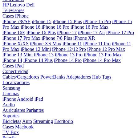
HP
Lenovo
Dell
Televisores
Cases iPhone
iPhone 7/8/SE
iPhone 15
iPhone 15 Plus
iPhone 15 Pro
iPhone 15
Pro Max
iPhone 16
iPhone 16 Pro
iPhone 16 Pro Max
iPhone 16E
iPhone 16 Plus
iPhone 17
iPhone 17 Air
iPhone 17 Pro
iPhone 17 Pro Max
iPhone 7/8 Plus
iPhone XR
iPhone X/XS
iPhone XS Max
iPhone 11
iPhone 11 Pro
iPhone 11
Pro Max
iPhone 12 Mini
iPhone 12/12 Pro
iPhone 12 Pro Max
iPhone 13 Mini
iPhone 13
iPhone 13 Pro
iPhone 13 Pro Max
iPhone 14
iPhone 14 Plus
iPhone 14 Pro
iPhone 14 Pro Max
Cases iPad
Conectividad
Cables/Cargadores
PowerBanks
Adaptadores
Hub
Tags
Localizadores
Samsung
Laminas
iPhone
Android
iPad
Audio
Auriculares
Parlantes
Soportes
Bicicletas
Auto
Streaming
Escritorio
Cases Macbook
TV Box
Pencils