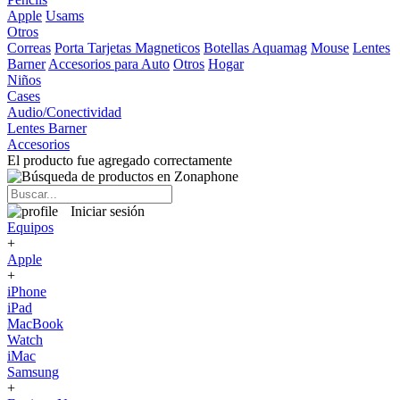
Apple
Usams
Otros
Correas
Porta Tarjetas Magneticos
Botellas Aquamag
Mouse
Lentes
Barner
Accesorios para Auto
Otros
Hogar
Niños
Cases
Audio/Conectividad
Lentes Barner
Accesorios
El producto fue agregado correctamente
Iniciar sesión
Equipos
+
Apple
+
iPhone
iPad
MacBook
Watch
iMac
Samsung
+