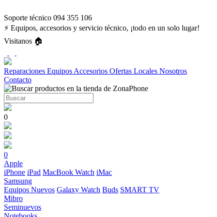
Soporte técnico 094 355 106
⚡ Equipos, accesorios y servicio técnico, ¡todo en un solo lugar!
Visitanos 🏠
Reparaciones
Equipos
Accesorios
Ofertas
Locales
Nosotros
Contacto
0
0
Apple
iPhone
iPad
MacBook
Watch
iMac
Samsung
Equipos Nuevos
Galaxy Watch
Buds
SMART TV
Mibro
Seminuevos
Notebooks