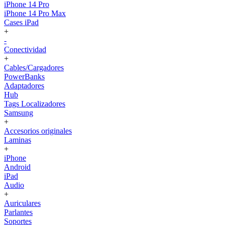
iPhone 14 Pro
iPhone 14 Pro Max
Cases iPad
+
-
Conectividad
+
Cables/Cargadores
PowerBanks
Adaptadores
Hub
Tags Localizadores
Samsung
+
Accesorios originales
Laminas
+
iPhone
Android
iPad
Audio
+
Auriculares
Parlantes
Soportes