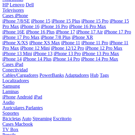
HP
Lenovo
Dell
Televisores
Cases iPhone
iPhone 7/8/SE
iPhone 15
iPhone 15 Plus
iPhone 15 Pro
iPhone 15
Pro Max
iPhone 16
iPhone 16 Pro
iPhone 16 Pro Max
iPhone 16E
iPhone 16 Plus
iPhone 17
iPhone 17 Air
iPhone 17 Pro
iPhone 17 Pro Max
iPhone 7/8 Plus
iPhone XR
iPhone X/XS
iPhone XS Max
iPhone 11
iPhone 11 Pro
iPhone 11
Pro Max
iPhone 12 Mini
iPhone 12/12 Pro
iPhone 12 Pro Max
iPhone 13 Mini
iPhone 13
iPhone 13 Pro
iPhone 13 Pro Max
iPhone 14
iPhone 14 Plus
iPhone 14 Pro
iPhone 14 Pro Max
Cases iPad
Conectividad
Cables/Cargadores
PowerBanks
Adaptadores
Hub
Tags
Localizadores
Samsung
Laminas
iPhone
Android
iPad
Audio
Auriculares
Parlantes
Soportes
Bicicletas
Auto
Streaming
Escritorio
Cases Macbook
TV Box
Pencils