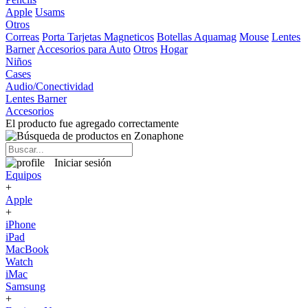
Apple
Usams
Otros
Correas
Porta Tarjetas Magneticos
Botellas Aquamag
Mouse
Lentes
Barner
Accesorios para Auto
Otros
Hogar
Niños
Cases
Audio/Conectividad
Lentes Barner
Accesorios
El producto fue agregado correctamente
Iniciar sesión
Equipos
+
Apple
+
iPhone
iPad
MacBook
Watch
iMac
Samsung
+