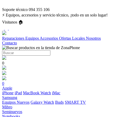
Soporte técnico 094 355 106
⚡ Equipos, accesorios y servicio técnico, ¡todo en un solo lugar!
Visitanos 🏠
Reparaciones
Equipos
Accesorios
Ofertas
Locales
Nosotros
Contacto
0
0
Apple
iPhone
iPad
MacBook
Watch
iMac
Samsung
Equipos Nuevos
Galaxy Watch
Buds
SMART TV
Mibro
Seminuevos
Notebooks