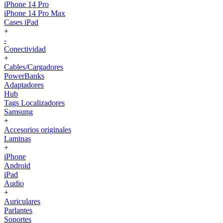
iPhone 14 Pro
iPhone 14 Pro Max
Cases iPad
+
-
Conectividad
+
Cables/Cargadores
PowerBanks
Adaptadores
Hub
Tags Localizadores
Samsung
+
Accesorios originales
Laminas
+
iPhone
Android
iPad
Audio
+
Auriculares
Parlantes
Soportes