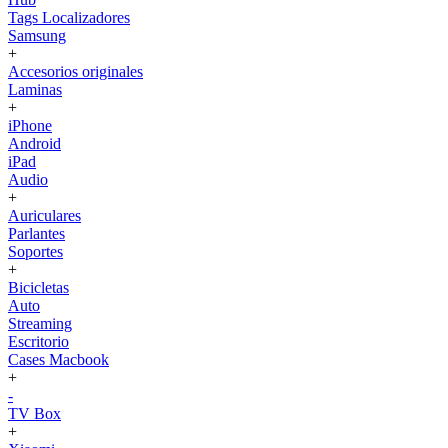
Tags Localizadores
Samsung
+
Accesorios originales
Laminas
+
iPhone
Android
iPad
Audio
+
Auriculares
Parlantes
Soportes
+
Bicicletas
Auto
Streaming
Escritorio
Cases Macbook
+
-
TV Box
+