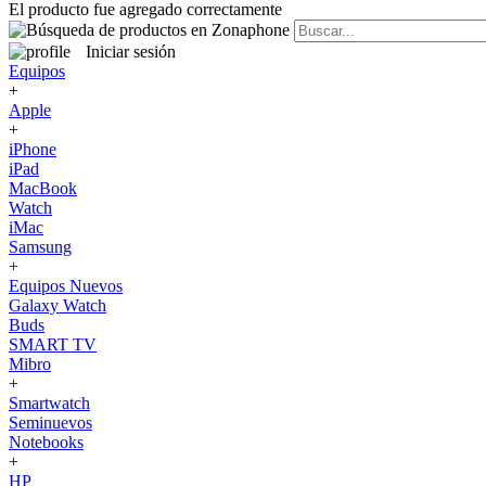
El producto fue agregado correctamente
Iniciar sesión
Equipos
+
Apple
+
iPhone
iPad
MacBook
Watch
iMac
Samsung
+
Equipos Nuevos
Galaxy Watch
Buds
SMART TV
Mibro
+
Smartwatch
Seminuevos
Notebooks
+
HP