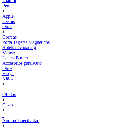
Xiaomi
Pencils
+
Apple
Usams
Otros
+
Correas
Porta Tarjetas Magneticos
Botellas Aquamag
Mouse
Lentes Barner
Accesorios para Auto
Otros
Hogar
Niños
+
-
Ofertas
+
Cases
+
-
Audio/Conectividad
+