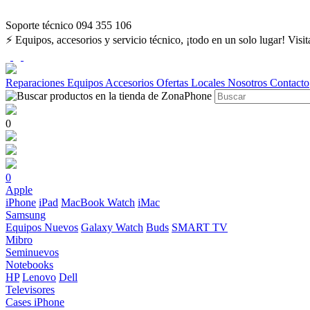
Soporte técnico 094 355 106
⚡ Equipos, accesorios y servicio técnico, ¡todo en un solo lugar! Visi
Reparaciones
Equipos
Accesorios
Ofertas
Locales
Nosotros
Contacto
0
0
Apple
iPhone
iPad
MacBook
Watch
iMac
Samsung
Equipos Nuevos
Galaxy Watch
Buds
SMART TV
Mibro
Seminuevos
Notebooks
HP
Lenovo
Dell
Televisores
Cases iPhone