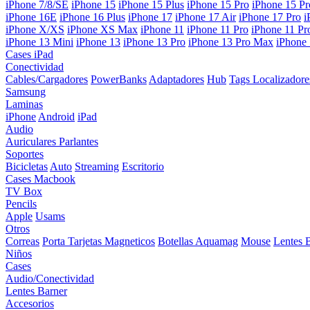
iPhone 7/8/SE
iPhone 15
iPhone 15 Plus
iPhone 15 Pro
iPhone 15 P
iPhone 16E
iPhone 16 Plus
iPhone 17
iPhone 17 Air
iPhone 17 Pro
i
iPhone X/XS
iPhone XS Max
iPhone 11
iPhone 11 Pro
iPhone 11 P
iPhone 13 Mini
iPhone 13
iPhone 13 Pro
iPhone 13 Pro Max
iPhone
Cases iPad
Conectividad
Cables/Cargadores
PowerBanks
Adaptadores
Hub
Tags Localizadore
Samsung
Laminas
iPhone
Android
iPad
Audio
Auriculares
Parlantes
Soportes
Bicicletas
Auto
Streaming
Escritorio
Cases Macbook
TV Box
Pencils
Apple
Usams
Otros
Correas
Porta Tarjetas Magneticos
Botellas Aquamag
Mouse
Lentes 
Niños
Cases
Audio/Conectividad
Lentes Barner
Accesorios