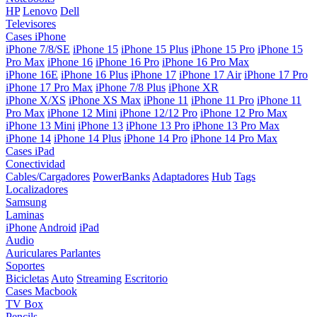
HP
Lenovo
Dell
Televisores
Cases iPhone
iPhone 7/8/SE
iPhone 15
iPhone 15 Plus
iPhone 15 Pro
iPhone 15
Pro Max
iPhone 16
iPhone 16 Pro
iPhone 16 Pro Max
iPhone 16E
iPhone 16 Plus
iPhone 17
iPhone 17 Air
iPhone 17 Pro
iPhone 17 Pro Max
iPhone 7/8 Plus
iPhone XR
iPhone X/XS
iPhone XS Max
iPhone 11
iPhone 11 Pro
iPhone 11
Pro Max
iPhone 12 Mini
iPhone 12/12 Pro
iPhone 12 Pro Max
iPhone 13 Mini
iPhone 13
iPhone 13 Pro
iPhone 13 Pro Max
iPhone 14
iPhone 14 Plus
iPhone 14 Pro
iPhone 14 Pro Max
Cases iPad
Conectividad
Cables/Cargadores
PowerBanks
Adaptadores
Hub
Tags
Localizadores
Samsung
Laminas
iPhone
Android
iPad
Audio
Auriculares
Parlantes
Soportes
Bicicletas
Auto
Streaming
Escritorio
Cases Macbook
TV Box
Pencils