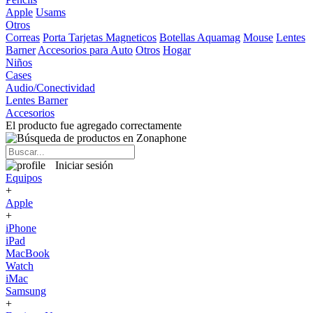
Apple
Usams
Otros
Correas
Porta Tarjetas Magneticos
Botellas Aquamag
Mouse
Lentes
Barner
Accesorios para Auto
Otros
Hogar
Niños
Cases
Audio/Conectividad
Lentes Barner
Accesorios
El producto fue agregado correctamente
Iniciar sesión
Equipos
+
Apple
+
iPhone
iPad
MacBook
Watch
iMac
Samsung
+