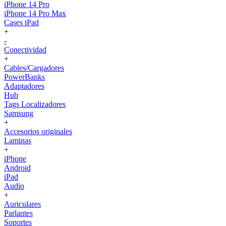
iPhone 14 Pro
iPhone 14 Pro Max
Cases iPad
+
-
Conectividad
+
Cables/Cargadores
PowerBanks
Adaptadores
Hub
Tags Localizadores
Samsung
+
Accesorios originales
Laminas
+
iPhone
Android
iPad
Audio
+
Auriculares
Parlantes
Soportes