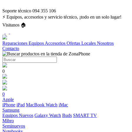
Soporte técnico 094 355 106
⚡ Equipos, accesorios y servicio técnico, ¡todo en un solo lugar!
Visitanos 🏠
Reparaciones
Equipos
Accesorios
Ofertas
Locales
Nosotros
Contacto
0
0
Apple
iPhone
iPad
MacBook
Watch
iMac
Samsung
Equipos Nuevos
Galaxy Watch
Buds
SMART TV
Mibro
Seminuevos
Notebooks