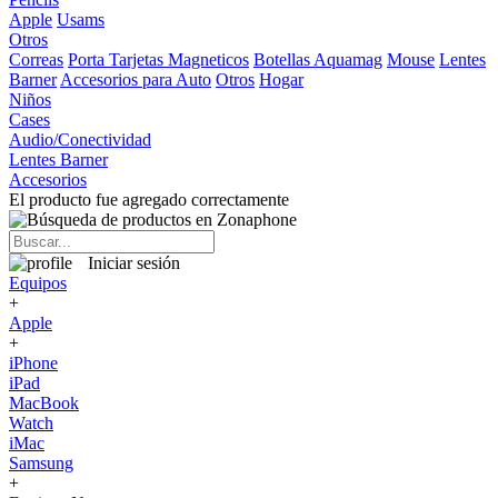
Apple
Usams
Otros
Correas
Porta Tarjetas Magneticos
Botellas Aquamag
Mouse
Lentes
Barner
Accesorios para Auto
Otros
Hogar
Niños
Cases
Audio/Conectividad
Lentes Barner
Accesorios
El producto fue agregado correctamente
Iniciar sesión
Equipos
+
Apple
+
iPhone
iPad
MacBook
Watch
iMac
Samsung
+