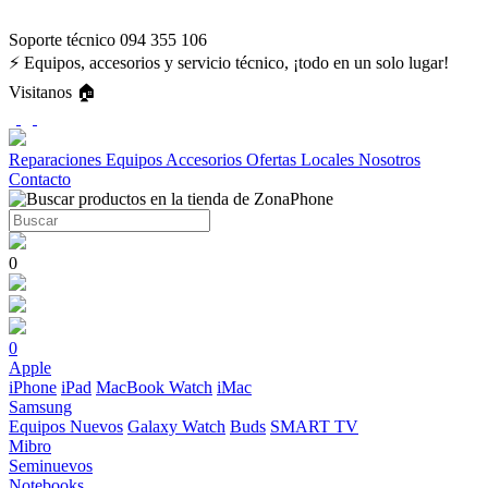
Soporte técnico 094 355 106
⚡ Equipos, accesorios y servicio técnico, ¡todo en un solo lugar!
Visitanos 🏠
Reparaciones
Equipos
Accesorios
Ofertas
Locales
Nosotros
Contacto
0
0
Apple
iPhone
iPad
MacBook
Watch
iMac
Samsung
Equipos Nuevos
Galaxy Watch
Buds
SMART TV
Mibro
Seminuevos
Notebooks