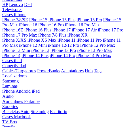
HP
Lenovo
Dell
Televisores
Cases iPhone
iPhone 7/8/SE
iPhone 15
iPhone 15 Plus
iPhone 15 Pro
iPhone 15
Pro Max
iPhone 16
iPhone 16 Pro
iPhone 16 Pro Max
iPhone 16E
iPhone 16 Plus
iPhone 17
iPhone 17 Air
iPhone 17 Pro
iPhone 17 Pro Max
iPhone 7/8 Plus
iPhone XR
iPhone X/XS
iPhone XS Max
iPhone 11
iPhone 11 Pro
iPhone 11
Pro Max
iPhone 12 Mini
iPhone 12/12 Pro
iPhone 12 Pro Max
iPhone 13 Mini
iPhone 13
iPhone 13 Pro
iPhone 13 Pro Max
iPhone 14
iPhone 14 Plus
iPhone 14 Pro
iPhone 14 Pro Max
Cases iPad
Conectividad
Cables/Cargadores
PowerBanks
Adaptadores
Hub
Tags
Localizadores
Samsung
Laminas
iPhone
Android
iPad
Audio
Auriculares
Parlantes
Soportes
Bicicletas
Auto
Streaming
Escritorio
Cases Macbook
TV Box
Pencils