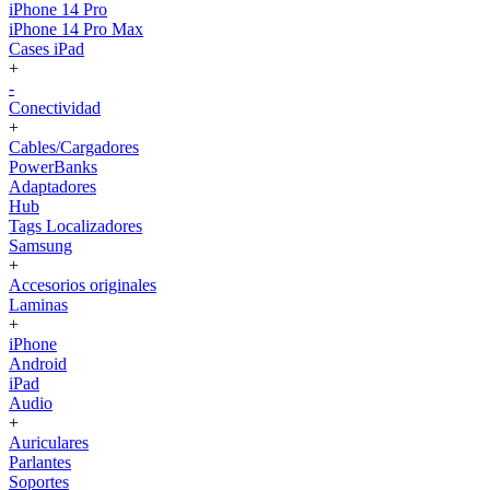
iPhone 14 Pro
iPhone 14 Pro Max
Cases iPad
+
-
Conectividad
+
Cables/Cargadores
PowerBanks
Adaptadores
Hub
Tags Localizadores
Samsung
+
Accesorios originales
Laminas
+
iPhone
Android
iPad
Audio
+
Auriculares
Parlantes
Soportes