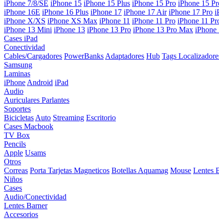
iPhone 7/8/SE
iPhone 15
iPhone 15 Plus
iPhone 15 Pro
iPhone 15 P
iPhone 16E
iPhone 16 Plus
iPhone 17
iPhone 17 Air
iPhone 17 Pro
i
iPhone X/XS
iPhone XS Max
iPhone 11
iPhone 11 Pro
iPhone 11 P
iPhone 13 Mini
iPhone 13
iPhone 13 Pro
iPhone 13 Pro Max
iPhone
Cases iPad
Conectividad
Cables/Cargadores
PowerBanks
Adaptadores
Hub
Tags Localizadore
Samsung
Laminas
iPhone
Android
iPad
Audio
Auriculares
Parlantes
Soportes
Bicicletas
Auto
Streaming
Escritorio
Cases Macbook
TV Box
Pencils
Apple
Usams
Otros
Correas
Porta Tarjetas Magneticos
Botellas Aquamag
Mouse
Lentes 
Niños
Cases
Audio/Conectividad
Lentes Barner
Accesorios