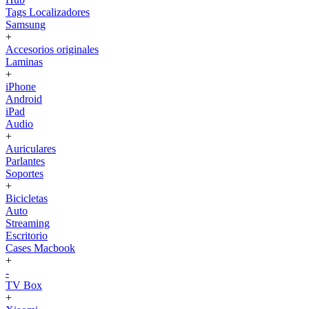
Tags Localizadores
Samsung
+
Accesorios originales
Laminas
+
iPhone
Android
iPad
Audio
+
Auriculares
Parlantes
Soportes
+
Bicicletas
Auto
Streaming
Escritorio
Cases Macbook
+
-
TV Box
+