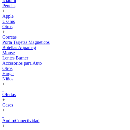
Xiaomi
Pencils
+
Apple
Usams
Otros
+
Correas
Porta Tarjetas Magneticos
Botellas Aquamag
Mouse
Lentes Barner
Accesorios para Auto
Otros
Hogar
Niños
+
-
Ofertas
+
Cases
+
-
Audio/Conectividad
+