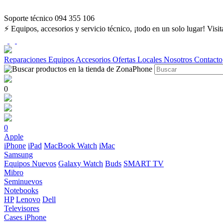
Soporte técnico 094 355 106
⚡ Equipos, accesorios y servicio técnico, ¡todo en un solo lugar! Visi
Reparaciones
Equipos
Accesorios
Ofertas
Locales
Nosotros
Contacto
0
0
Apple
iPhone
iPad
MacBook
Watch
iMac
Samsung
Equipos Nuevos
Galaxy Watch
Buds
SMART TV
Mibro
Seminuevos
Notebooks
HP
Lenovo
Dell
Televisores
Cases iPhone